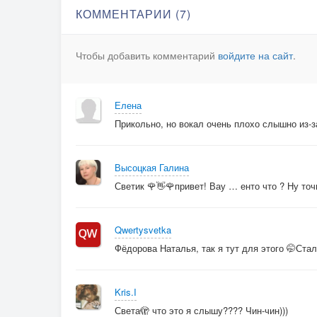
КОММЕНТАРИИ (7)
Чтобы добавить комментарий
войдите на сайт
.
Елена
Прикольно, но вокал очень плохо слышно из-з
Высоцкая Галина
Светик 🌹👋🌹привет! Вау … енто что ? Ну точ
Qwertysvetka
Фёдорова Наталья, так я тут для этого 🤭Стал
Kris.I
Света🫣 что это я слышу???? Чин-чин)))