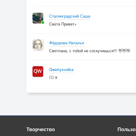
Сталинградский Саша
Света Привет+
Фёдорова Наталья
Светлана, с тобой не соскучишься!!! 👋👋👋
Qwertysvetka
🤦‍♀️🍷
Творчество
Пользо