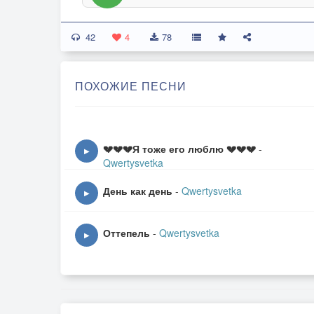
42
4
78
ПОХОЖИЕ ПЕСНИ
💔💔💔Я тоже его люблю 💔💔💔
-
▶
Qwertysvetka
День как день
-
Qwertysvetka
▶
Оттепель
-
Qwertysvetka
▶