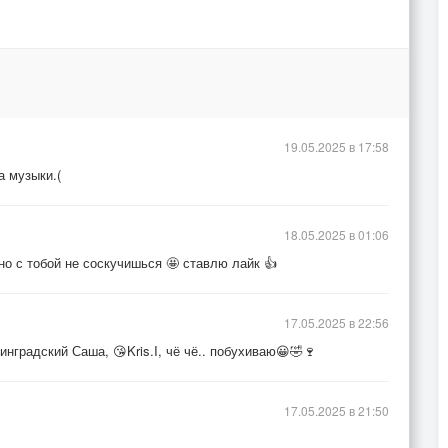
19.05.2025 в 17:58
а музыки.(
18.05.2025 в 01:06
но с тобой не соскучишься 🤩 ставлю лайк 👍
17.05.2025 в 22:56
инградский Саша, 😘Kris.I, чё чё.. побухиваю😀🤣🍷
17.05.2025 в 21:50