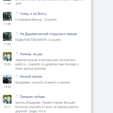
😘🌹
11:55
Гляжу я на Волгу
Стрижаков Виктор , Спасибо
11:39
На Дерибасовской открылася пивная
КАДЫРМЕТОВ МАРАТ, Спасибо
11:23
Любовь на раз
Замечательная и интересная получилась
работа - спасибо за удовольствие Володя и
10:23
всем, друзья дорогие
Ночной звонок
Владимир, спасибо за визит и оценку!
10:23
Грешная любовь
Шпень Владимир, Приветствуем, Володя!
Большое спасибо от всех за оценку работы
10:17
дорогой - рады, что в