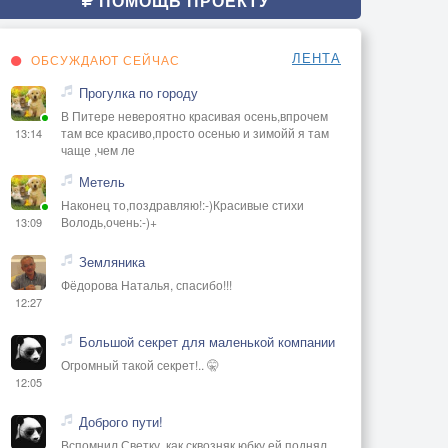
ПОМОЩЬ ПРОЕКТУ
ЛЕНТА
ОБСУЖДАЮТ СЕЙЧАС
Прогулка по городу
В Питере невероятно красивая осень,впрочем
там все красиво,просто осенью и зимойй я там
13:14
чаще ,чем ле
Метель
Наконец то,поздравляю!:-)Красивые стихи
Володь,очень:-)+
13:09
Земляника
Фёдорова Наталья, спасибо!!!
12:27
Большой секрет для маленькой компании
Огромный такой секрет!.. 🤫
12:05
Доброго пути!
Вспомнил Светку, как сквозняк юбку ей поднял...