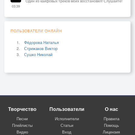
Один из кайфовых треков моих восстановил! Слушайте!
03:39
ПОЛЬЗОВАТЕЛИ ОНЛАЙН
Фёдорова Наталья
Стрижаков Виктор
Сушко Николай
Творчество
Пользователи
О нас
Песни
Исполнители
Правила
Плейлисты
Статьи
Помощь
Видео
Вход
Лицензия