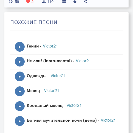
59
И всё же я верю, что ветром гоним
2
110
В заветную глубь мирозданья
Мой голос однажды сольётся с твоим,
ПОХОЖИЕ ПЕСНИ
Дыханьем измерив дыханье.
Гений
-
Victor21
▶
Не спи! (Instrumental)
-
Victor21
▶
Однажды
-
Victor21
▶
Месяц
-
Victor21
▶
Кровавый месяц
-
Victor21
▶
Богиня мучительной ночи (демо)
-
Victor21
▶