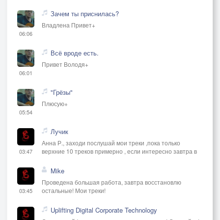
Зачем ты приснилась?
Владлена Привет+
06:06
Всё вроде есть.
Привет Володя+
06:01
"Грёзы"
Плюсую+
05:54
Лучик
Анна Р., заходи послушай мои треки ,пока только
верхние 10 треков примерно , если интересно завтра в
03:47
Mike
Проведена большая работа, завтра восстановлю
остальные! Мои треки!
03:45
Uplifting Digital Corporate Technology