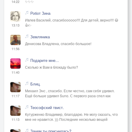
✨✨✨
14:22
Робот Зина
Ивлев Василий, спасибоооооо!!!! Для детей, верно!!!! 😃
👍✨
13:13
Земляника
Денисова Владлена, спасибо большое!
11:56
Подарите мне...
Сколько ж Вам в блокаду было?
11:40
Блиц.
Михаил Энс , спасибо. Если честно, сам себя удивил.
Ещё больше удивил Suno. С первого раза спел как
11:17
Теософский твист.
Кутурженко Владимир, благодарю. Не могу сказать, что
мне не нравится. ))) Последние несколько вещей
11:13
Зачем ты приснилась?