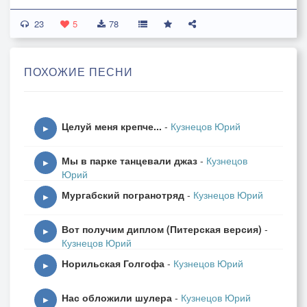
23
Всё в весеннем майском торжестве,
5
78
Марш победный, митинг, поздравления...
День, объединяющий в родстве,
ПОХОЖИЕ ПЕСНИ
Отзовётся в дальних поколениях.
Защищая честь родной земли,
Целуй меня крепче...
-
Кузнецов Юрий
За Победу вы сражались насмерть.
▶
Правнуки уж ваши подросли,
Мы в парке танцевали джаз
-
Кузнецов
Вместе с ними вы кружите в вальсе.
▶
Юрий
Мургабский погранотряд
-
Кузнецов Юрий
Самый светлый и великий День,
▶
Всё худое в сторону отходит.
Вот получим диплом (Питерская версия)
-
К сожалению, уходят в тень,
▶
Кузнецов Юрий
Каждый день друзья от вас уходят
Норильская Голгофа
-
Кузнецов Юрий
▶
День Победы! Марш, парад, страна,
Нас обложили шулера
-
Кузнецов Юрий
Бой Курантов, движутся знамёна.
▶