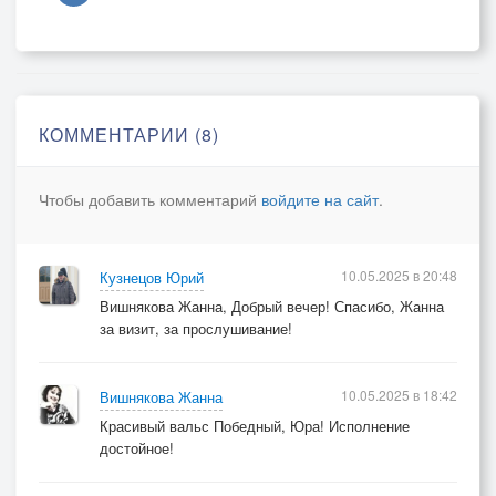
В новом одеянии Весна,
Ветераны в стареньких погонах.
День Победы...с радостной слезой,
Праздник Духа, Мужества, Отваги.
КОММЕНТАРИИ (8)
Площади покрылись сединой,...
И гремит оркестр и рвутся флаги....
Чтобы добавить комментарий
войдите на сайт
.
10.05.2025 в 20:48
Кузнецов Юрий
Вишнякова Жанна, Добрый вечер! Спасибо, Жанна
за визит, за прослушивание!
10.05.2025 в 18:42
Вишнякова Жанна
Красивый вальс Победный, Юра! Исполнение
достойное!