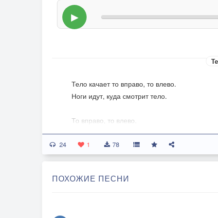
▶
Те
Тело качает то вправо, то влево.
Ноги идут, куда смотрит тело.
То вправо, то влево.
То вправо, то влево.
24
1
78
Между луж пробиваюсь, громко икая.
Слалом чудной, на суд выставляю.
ПОХОЖИЕ ПЕСНИ
То вправо, то влево.
То вправо, то влево.