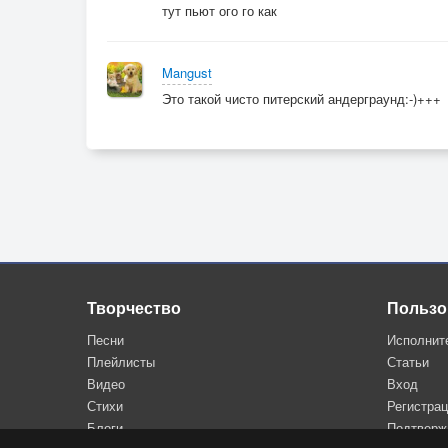
тут пьют ого го как
Жена промолчала, а завтра скандал.
- Зачем же я столько себе наливал?
Mangust
Это такой чисто питерский андерграунд:-)+++
То вправо, то влево.
То вправо, то влево.
Творчество
Пользо
Песни
Исполнит
Плейлисты
Статьи
Видео
Вход
Стихи
Регистра
Блоги
Подтверж