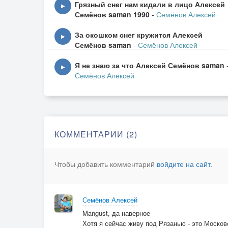
Грязный снег нам кидали в лицо Алексей
▶
Финиш далёко, это забор.
Семёнов saman 1990
-
Семёнов Алексей
По нему будет легче, добраться домой.
За окошком снег кружится Алексей
▶
Семёнов saman
-
Семёнов Алексей
То вправо, то влево.
То вправо, то влево.
Я не знаю за что Алексей Семёнов saman
▶
Семёнов Алексей
Ноги плетутся, в глазах пелена.
Пара падений не в счёт, ерунда.
То вправо, то влево.
КОММЕНТАРИИ (2)
То вправо, то влево.
Чтобы добавить комментарий
войдите на сайт
.
Вот и забор, а там и крыльцо.
- Ох, брошу пить.... Но нелегко.
Семёнов Алексей
То вправо, то влево.
Mangust, да наверное
То вправо, то влево.
Хотя я сейчас живу под Рязанью - это Москов