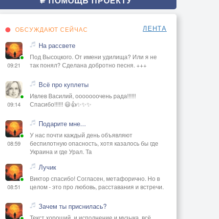
ПОМОЩЬ ПРОЕКТУ
ЛЕНТА
ОБСУЖДАЮТ СЕЙЧАС
На рассвете
Под Высоцкого. От имени удилища? Или я не
так понял? Сделана добротно песня. +++
09:21
Всё про куплеты
Ивлев Василий, ооооооочень рада!!!!!!
Спасибо!!!!!! 😃👍✨✨✨
09:14
Подарите мне...
У нас почти каждый день объявляют
беспилотную опасность, хотя казалось бы где
08:59
Украина и где Урал. Та
Лучик
Виктор спасибо! Согласен, метафорично. Но в
целом - это про любовь, расставания и встречи.
08:51
Зачем ты приснилась?
Текст хороший, и исполнение и музыка, всё