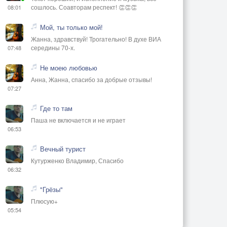
сошлось. Соавторам респект! 👏👏👏
08:01
Мой, ты только мой!
Жанна, здравствуй! Трогательно! В духе ВИА
середины 70-х.
07:48
Не моею любовью
Анна, Жанна, спасибо за добрые отзывы!
07:27
Где то там
Паша не включается и не играет
06:53
Вечный турист
Кутурженко Владимир, Спасибо
06:32
"Грёзы"
Плюсую+
05:54