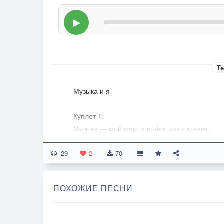
▶
Те
Музыка и я
Куплет 1:
Музыка — мой мир, я в нём, как в клетке,
Сижу дома, ночь, а я не один в этом месте.
29
Время идёт, но я не спешу,
2
70
Биты качают, а я пишу, что-то новое — хочу.
ПОХОЖИЕ ПЕСНИ
5 часов сна, и снова в бой,
Не нужно больше слов — мне нужно быть со
Мечты о будущем, о девушке своей,