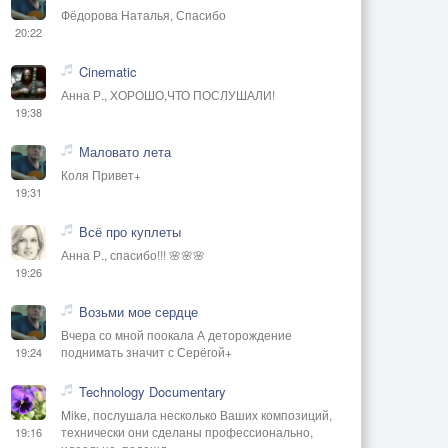
Фёдорова Наталья, Спасибо
20:22
Cinematic
Анна Р., ХОРОШО,ЧТО ПОСЛУШАЛИ!
19:38
Маловато лета
Коля Привет+
19:31
Всё про куплеты
Анна Р., спасибо!!! 🌸🌸🌸
19:26
Возьми мое сердце
Вчера со мной поокала А деторождение
поднимать значит с Серёгой+
19:24
Technology Documentary
Mike, послушала несколько Ваших композиций,
технически они сделаны профессионально,
19:16