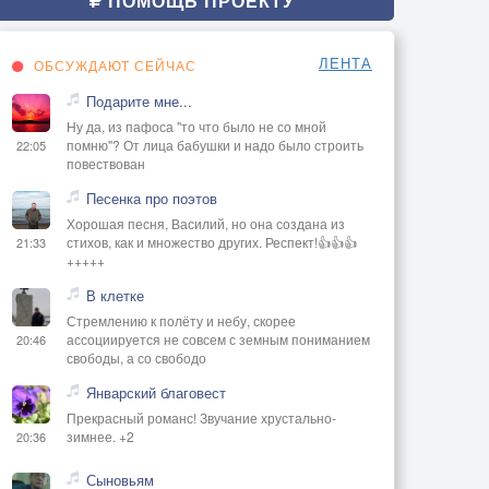
ПОМОЩЬ ПРОЕКТУ
ЛЕНТА
ОБСУЖДАЮТ СЕЙЧАС
Подарите мне...
Ну да, из пафоса "то что было не со мной
помню"? От лица бабушки и надо было строить
22:05
повествован
Песенка про поэтов
Хорошая песня, Василий, но она создана из
стихов, как и множество других. Респект!👍👍👍
21:33
+++++
В клетке
Стремлению к полёту и небу, скорее
ассоциируется не совсем с земным пониманием
20:46
свободы, а со свободо
Январский благовест
Прекрасный романс! Звучание хрустально-
зимнее. +2
20:36
Сыновьям