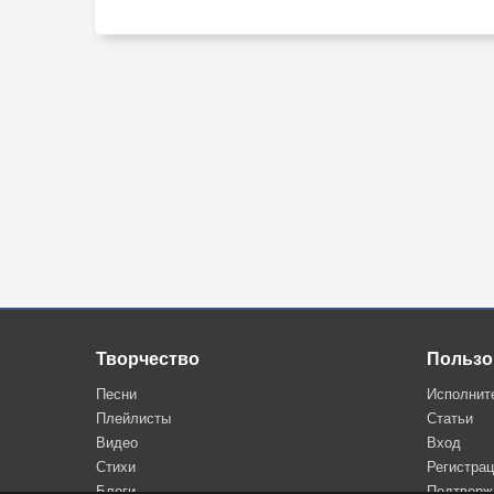
Припев:
Я уйду, как тень, не оставив следа,
Всё, что мне нужно — быть с ней, и навсегда.
Но пока я здесь, и музыка — мой путь,
Мои мысли и строки — вот моя суть.
Творчество
Пользо
Песни
Исполнит
Плейлисты
Статьи
Видео
Вход
Стихи
Регистра
Блоги
Подтверж