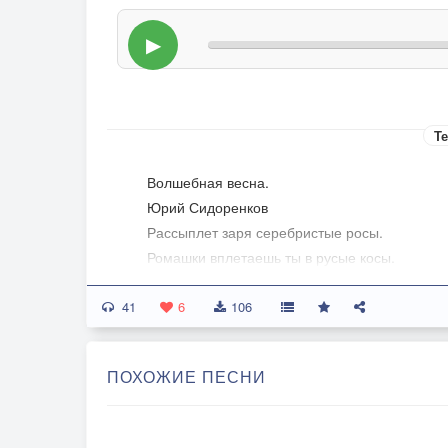
▶
Те
Волшебная весна.
Юрий Сидоренков
Рассыплет заря серебристые росы.
Ромашки вплетаешь ты в русые косы.
Прекрасное утро с тобою прекрасней,
41
В такие мгновенья рождается счастье.
6
106
Рождается счастье- рождаются песни.
ПОХОЖИЕ ПЕСНИ
Одну мы напишем и выпустим вместе.
Узнают о ней лишь рассвет и весна,
А песня как птица взлетит в небеса.