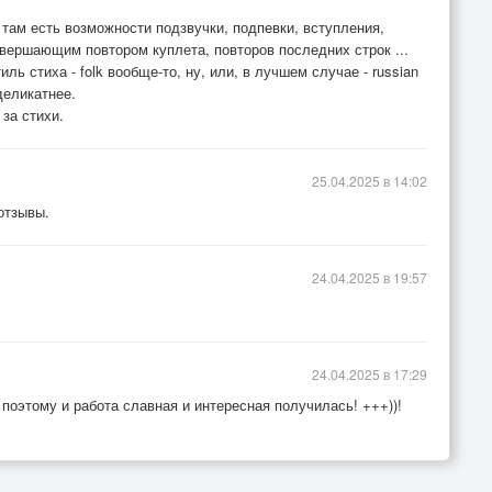
там есть возможности подзвучки, подпевки, вступления,
авершающим повтором куплета, повторов последних строк ...
ль стиха - folk вообще-то, ну, или, в лучшем случае - russian
 деликатнее.
за стихи.
25.04.2025 в 14:02
отзывы.
24.04.2025 в 19:57
24.04.2025 в 17:29
поэтому и работа славная и интересная получилась! +++))!