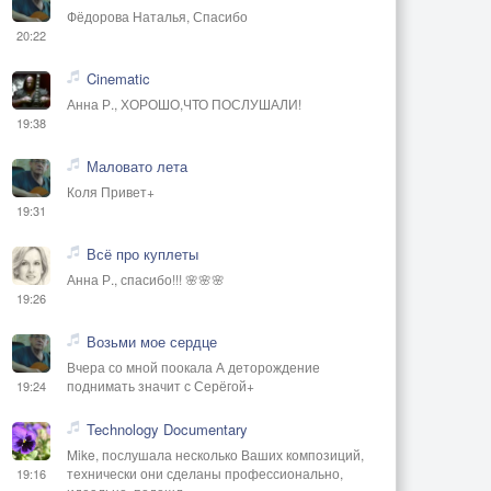
Фёдорова Наталья, Спасибо
20:22
Cinematic
Анна Р., ХОРОШО,ЧТО ПОСЛУШАЛИ!
19:38
Маловато лета
Коля Привет+
19:31
Всё про куплеты
Анна Р., спасибо!!! 🌸🌸🌸
19:26
Возьми мое сердце
Вчера со мной поокала А деторождение
поднимать значит с Серёгой+
19:24
Technology Documentary
Mike, послушала несколько Ваших композиций,
технически они сделаны профессионально,
19:16