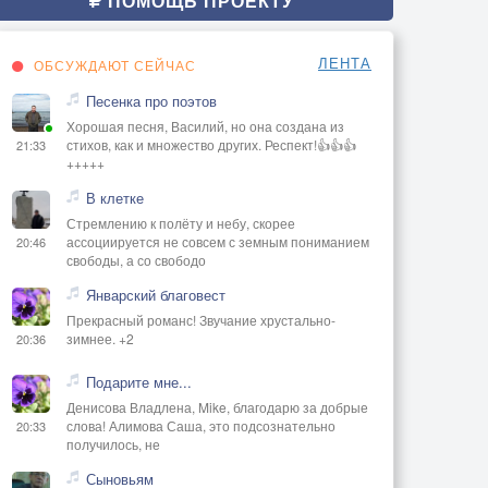
ПОМОЩЬ ПРОЕКТУ
ЛЕНТА
ОБСУЖДАЮТ СЕЙЧАС
Песенка про поэтов
Хорошая песня, Василий, но она создана из
стихов, как и множество других. Респект!👍👍👍
21:33
+++++
В клетке
Стремлению к полёту и небу, скорее
ассоциируется не совсем с земным пониманием
20:46
свободы, а со свободо
Январский благовест
Прекрасный романс! Звучание хрустально-
зимнее. +2
20:36
Подарите мне...
Денисова Владлена, Mike, благодарю за добрые
слова! Алимова Саша, это подсознательно
20:33
получилось, не
Сыновьям