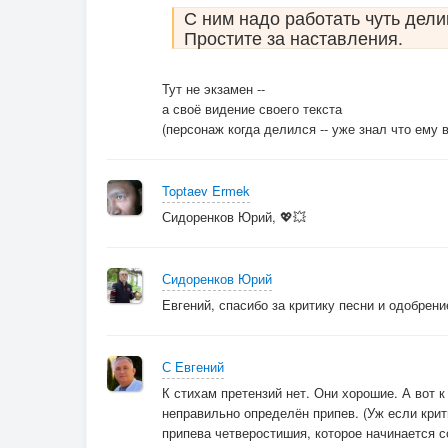
С ним надо работать чуть дели
Простите за наставления.
Тут не экзамен --
а своё видение своего текста
(персонаж когда делился -- уже знал что ему 
Toptaev Ermek
Сидоренков Юрий, 💖💥
Сидоренков Юрий
Евгений, спасибо за критику песни и одобрени
С Евгений
К стихам претензий нет. Они хорошие. А вот к
неправильно определён припев. (Уж если кри
припева четверостишия, которое начинается со 