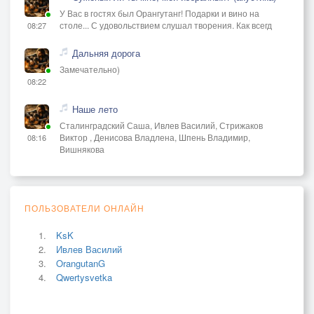
У Вас в гостях был Орангутанг! Подарки и вино на
столе... С удовольствием слушал творения. Как всегд
08:27
Дальняя дорога
Замечательно)
08:22
Наше лето
Сталинградский Саша, Ивлев Василий, Стрижаков
Виктор , Денисова Владлена, Шпень Владимир,
08:16
Вишнякова
ПОЛЬЗОВАТЕЛИ ОНЛАЙН
KsK
Ивлев Василий
OrangutanG
Qwertysvetka