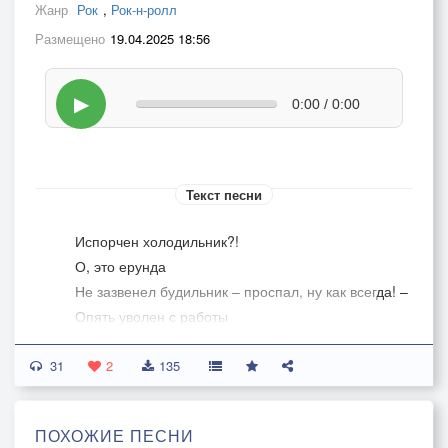
Жанр
Рок
,
Рок-н-ролл
Размещено
19.04.2025 18:56
▶
0:00 / 0:00
Текст песни
Испорчен холодильник?!
О, это ерунда
Не зазвенел будильник – проспал, ну как всегда! –
Опять уволен с работы
Ну и к черту эту жуть
31
Бесплатно только кошки
2
135
Ну а я уж как-нибудь…
Моя душа потемки, а в кармане голяк
ПОХОЖИЕ ПЕСНИ
Но у меня есть гитара, значит всё ништяк!