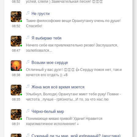
успей, слепи ) Замечательная песня! 👏👏👏
08:52
Не грусти
Такие философские вещи Орангутангу очень по душе!
Спасибо!
08:52
Я выбираю тебя
Ничего себе как привлекательно резво! Заслушался,
залюбовался...
08:47
Возьми мое сердце
Отличный у вас дуэт! 👏👏👏 👍 Сердцу покоя нет, так и
хочется его отдать )) +8
08:38
Жена моя всё время моется
Улыбнул, Володя) Орангутанг жмет тебе руку! Помни -
чистота , лучше - грязноты...И то, за что нас лю
08:35
Чёрно-белый мир
Понимающе киваю гривой! Удачи! Нравится
харизматичное исполнение! +
08:31
Суженый ли ты мне, мой избранный? (акустика)