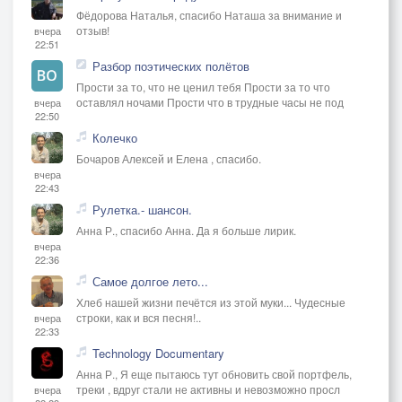
Фёдорова Наталья, спасибо Наташа за внимание и
отзыв!
вчера
22:51
Разбор поэтических полётов
Прости за то, что не ценил тебя Прости за то что
оставлял ночами Прости что в трудные часы не под
вчера
22:50
Колечко
Бочаров Алексей и Елена , спасибо.
вчера
22:43
Рулетка.- шансон.
Анна Р., спасибо Анна. Да я больше лирик.
вчера
22:36
Самое долгое лето...
Хлеб нашей жизни печётся из этой муки... Чудесные
строки, как и вся песня!..
вчера
22:33
Technology Documentary
Анна Р., Я еще пытаюсь тут обновить свой портфель,
треки , вдруг стали не активны и невозможно просл
вчера