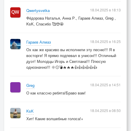
18.04.2025 в 18:13
Qwertysvetka
Фёдорова Наталья, Анна Р., Гараев Алмаз, Greg ,
KsK, Спасибо 🥰😍🤩
18.04.2025 в 16:25
Гараев Алмаз
Ох как же красиво вы исполнили эту песню!!! Я в
восторге! Я прямо подпевал в унисон!!! Отличный
дуэт! Молодцы Игорь и Светлана!!! Плюсую
однозначно!!! 🌞😐💣🔥🔥🔥👍👍👍👍👍👍
18.04.2025 в 14:51
Greg
О как классно ребята!Браво вам!
18.04.2025 в 08:50
KsK
Хит! Какие волшебные голоса!+