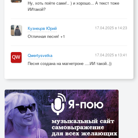
Ну, хоть поёте сами!.. ) и хорошо... А текст тоже
ИИтакой?
17.04.2025 в 14:23
Кузнецов Юрий
Отличная песня! +1
17.04.2025 в 13:41
Qwertysvetka
Песня создана на магнетроне ....ИИ такой..))