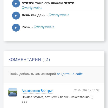
💔💔💔Я тоже его люблю 💔💔💔
-
▶
Qwertysvetka
День как день
-
Qwertysvetka
▶
Розы
-
Qwertysvetka
▶
КОММЕНТАРИИ (12)
Чтобы добавить комментарий
войдите на сайт
.
23.04.2025 в 13:37
Афанасенко Валерий
Припев звучит, ватще!!! Спелись качественно! ))
+++