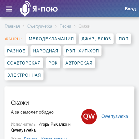
Вход
Главная
Qwertysvetka
Песни
Скажи
МЕЛОДЕКЛАМАЦИЯ
ДЖАЗ, БЛЮЗ
ПОП
ЖАНРЫ:
РАЗНОЕ
НАРОДНАЯ
РЭП, ХИП-ХОП
СОАВТОРСКАЯ
РОК
АВТОРСКАЯ
ЭЛЕКТРОННАЯ
Скажи
А за самолёт обидно
Qwertysvetka
Исполнитель
Игорь Рыбалко и
Qwertysvetka
Жанр
Разное
,
Кавер-версии