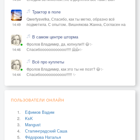
Трактор в поле
Qwertysvetka, Спасибо, как ты метко, образно всё
подметила. С опытом.. Вишнякова Жанна, Согласен на
14:49
В самом центре шторма
Фролов Владимир, да, копнули!!! 😃✨
Спасибоооооооооооо!!!!! 🤗👍✨
14:46
Всё про куплеты
Фролов Владимир, как это ты не поэт? 😃✨
Спасибоооооооооооо!!!!!! ✨
14:44
ПОЛЬЗОВАТЕЛИ ОНЛАЙН
Ефимов Вадим
KsK
Mangust
Сталинградский Саша
Фёдорова Наталья