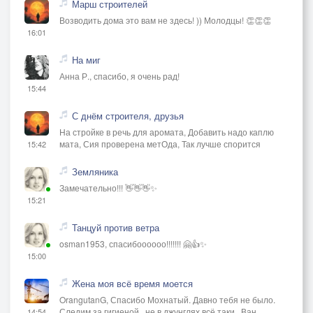
Марш строителей
Возводить дома это вам не здесь! )) Молодцы! 👏👏👏
16:01
На миг
Анна Р., спасибо, я очень рад!
15:44
С днём строителя, друзья
На стройке в речь для аромата, Добавить надо каплю
мата, Сия проверена метОда, Так лучше спорится
15:42
Земляника
Замечательно!!! 👋👋👋✨
15:21
Танцуй против ветра
osman1953, спасибоооооо!!!!!!! 🤗👍✨
15:00
Жена моя всё время моется
OrangutanG, Спасибо Мохнатый. Давно тебя не было.
Следим за гигиеной...не в джунглях всё таки.. Ван
14:54