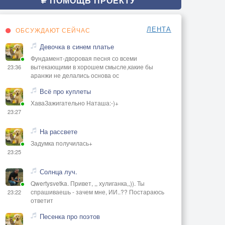
ПОМОЩЬ ПРОЕКТУ
ЛЕНТА
ОБСУЖДАЮТ СЕЙЧАС
Девочка в синем платье
Фундамент-дворовая песня со всеми
вытекающими в хорошем смысле,какие бы
23:36
аранжи не делались основа ос
Всё про куплеты
ХаваЗажигательно Наташа:-)+
23:27
На рассвете
Задумка получилась+
23:25
Солнца луч.
Qwertysvetka. Привет, ,, хулиганка,,)). Ты
спрашиваешь - зачем мне, ИИ..?? Постараюсь
23:22
ответит
Песенка про поэтов