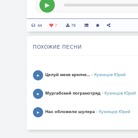
▶
44
7
79
ПОХОЖИЕ ПЕСНИ
Целуй меня крепче...
-
Кузнецов Юрий
▶
Мургабский погранотряд
-
Кузнецов Юрий
▶
Нас обложили шулера
-
Кузнецов Юрий
▶