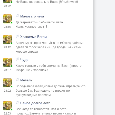
Ну Ваще,шедеврально Вася:-)!Улыбнул!+9
23:22
Маловато лета
Да,жарковато:-)Любишь ты лето
Коля,чувствуется:-)+8
23:16
Хранимые Богом
А почему ж через мостИк,а не мОстик)даблом
сделали голос через ии...да вроде Вы и сами
23:12
хорошо справл
Чудо
Какие теплые у тебя снежинки Вася:-)просто
,искренне и хорошо+7
23:07
Метель
Володь перезалей,новые должны играть,те что
больше 2ух-3ех недель не играют,не
23:02
рухнул,видимо проблем
Самое долгое лето...
Все когда то кончается...вот и лето
прошло...Замечательная песня и стихи и
22:53