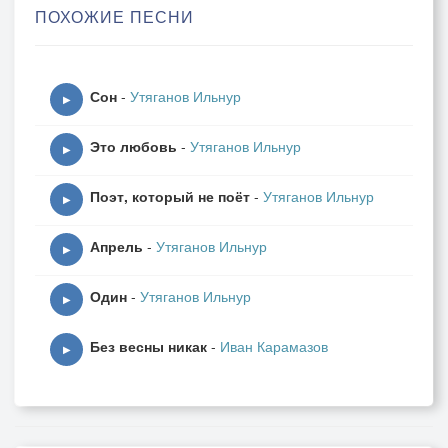
ПОХОЖИЕ ПЕСНИ
Займемся балетом
А сейчас весна....
Пора тюльпанов
Сон
-
Утяганов Ильнур
Пора поцелуев
▶
Коротких юбчонок
Это любовь
-
Утяганов Ильнур
Жирных буржуев
▶
Весна....
Поэт, который не поёт
-
Утяганов Ильнур
Солнце светит - весной
▶
Тает снег - весной
Апрель
-
Утяганов Ильнур
Ты моя - я твой
▶
Этой весной!!!...
Один
-
Утяганов Ильнур
▶
18.56.21.03.2024 г. Рунь Ли
Без весны никак
-
Иван Карамазов
▶