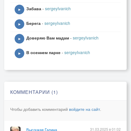
Забава
-
sergeyIvanich
▶
Берега
-
sergeyIvanich
▶
Доверяю Вам мадам
-
sergeyIvanich
▶
В осеннем парке
-
sergeyIvanich
▶
КОММЕНТАРИИ (1)
Чтобы добавить комментарий
войдите на сайт
.
31.03.2025 в 01:02
Высоцкая Галина