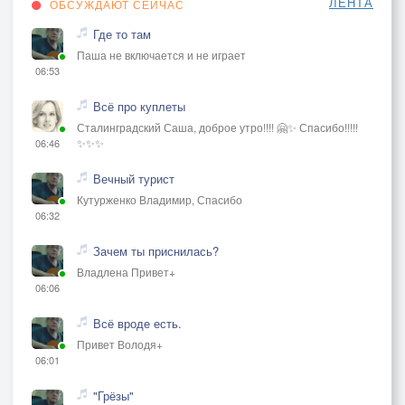
ЛЕНТА
ОБСУЖДАЮТ СЕЙЧАС
Где то там
Паша не включается и не играет
06:53
Всё про куплеты
Сталинградский Саша, доброе утро!!!! 🤗✨ Спасибо!!!!!
✨✨✨
06:46
Вечный турист
Кутурженко Владимир, Спасибо
06:32
Зачем ты приснилась?
Владлена Привет+
06:06
Всё вроде есть.
Привет Володя+
06:01
"Грёзы"