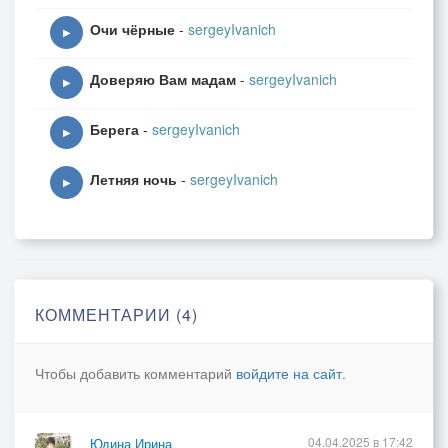
Очи чёрные
-
sergeyIvanich
▶
Доверяю Вам мадам
-
sergeyIvanich
▶
Берега
-
sergeyIvanich
▶
Летняя ночь
-
sergeyIvanich
▶
КОММЕНТАРИИ (4)
Чтобы добавить комментарий
войдите на сайт
.
04.04.2025 в 17:42
Юдина Ирина