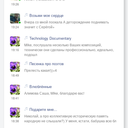
19:26
Возьми мое сердце
Вчера со мной поокала А деторождение поднимать
значит с Серёгой+
19:24
Technology Documentary
Mike, послушала несколько Ваших композиций,
технически они сделаны профессионально, идеально,
19:16
подошл
Песенка про поэтов
Прелесть какая!))+4
18:49
Влюблённые
Алимова Саша, Mike, благодарю вас!
18:41
Подарите мне...
Николай, а про коллективную историческую память
народную не слышали?) У меня, кстати, бабушка всю бл
18:38