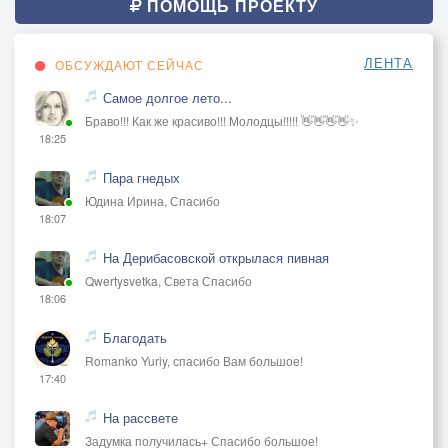
ПОМОЩЬ ПРОЕКТУ
ЛЕНТА
ОБСУЖДАЮТ СЕЙЧАС
Самое долгое лето...
Браво!!! Как же красиво!!! Молодцы!!!!! 👋👋👋👋✨
18:25
Пара гнедых
Юдина Ирина, Спасибо
18:07
На Дерибасовской открылася пивная
Qwertysvetka, Света Спасибо
18:06
Благодать
Romanko Yuriy, спасибо Вам большое!
17:40
На рассвете
Задумка получилась+ Спасибо большое!