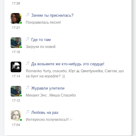
17:39
Зачем ты приснилась?
Понравилась песня!
17:21
Где то там
Загрузи по новой
17:16
Да возьмите же кто-нибудь это сердце!
Romanko Yuriy, спасибо, Юр! 🙏 Qwertysvetka, Светик, шо
за бунт на корабле? :))
17:14
Журавли улетели
Михаил Энс , Миша Спасибо
17:12
Любовь на раз
Интересно получилось!!! ✨
17:04