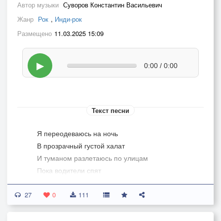
Автор музыки
Суворов Константин Васильевич
Жанр
Рок
,
Инди-рок
Размещено
11.03.2025 15:09
▶
0:00 / 0:00
Текст песни
Я переодеваюсь на ночь
В прозрачный густой халат
И туманом разлетаюсь по улицам
Пока водители спят
27
За рулем их автомобилей
0
111
Что держат путь вдаль за горизонт
Если будешь в моем городе ливней