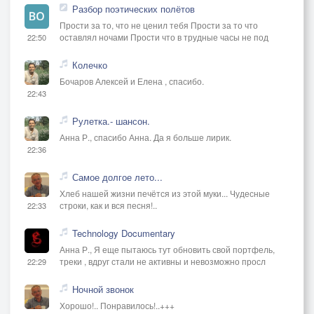
Разбор поэтических полётов
Прости за то, что не ценил тебя Прости за то что
оставлял ночами Прости что в трудные часы не под
22:50
Колечко
Бочаров Алексей и Елена , спасибо.
22:43
Рулетка.- шансон.
Анна Р., спасибо Анна. Да я больше лирик.
22:36
Самое долгое лето...
Хлеб нашей жизни печётся из этой муки... Чудесные
строки, как и вся песня!..
22:33
Technology Documentary
Анна Р., Я еще пытаюсь тут обновить свой портфель,
треки , вдруг стали не активны и невозможно просл
22:29
Ночной звонок
Хорошо!.. Понравилось!..+++