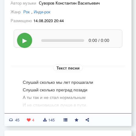
Автор музыки
Суворов Константин Васильевич
Жанр
Рок
,
Инди-рок
Размещено
14.08.2023 20:44
▶
0:00 / 0:00
Текст песни
Слушай сколько мы лет прошагали
Слушай сколько преград позади
А ты так и не стал нормальным
И не становишься лучше в пути
45
Нет задора к свершениям азарта
4
145
Только скука без шкал и без мер
Никакого движения в завтра