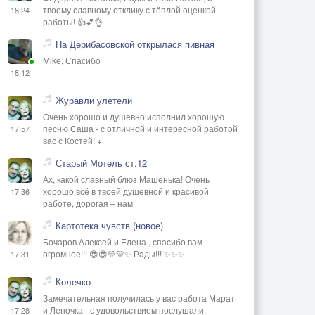
твоему славному отклику с тёплой оценкой
18:24
работы! 👍💕👌
На Дерибасовской открылася пивная
Mike, Спасибо
18:12
Журавли улетели
Очень хорошо и душевно исполнил хорошую
песню Саша - с отличной и интересной работой
17:57
вас с Костей! +
Старый Мотель ст.12
Ах, какой славный блюз Машенька! Очень
хорошо всё в твоей душевной и красивой
17:36
работе, дорогая – нам
Картотека чувств (новое)
Бочаров Алексей и Елена , спасибо вам
огромное!!! 😍😍💛💛✨ Рады!!! ✨✨✨
17:31
Колечко
Замечательная получилась у вас работа Марат
и Леночка - с удовольствием послушали,
17:28