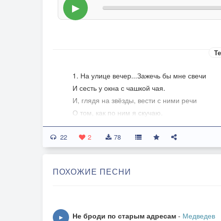
▶
Те
1. На улице вечер...Зажечь бы мне свечи
И сесть у окна с чашкой чая.
И, глядя на звёзды, вести с ними речи
О том, как по ним я скучаю.
22
Скучаю о прошлом.Скучаю о детстве.
2
78
О маме, отце и сестре.
От мыслей о них никуда мне не деться.
ПОХОЖИЕ ПЕСНИ
Они со мной рядом везде.
припев:
Родные мои! Мне вас так не хватает!
Не броди по старым адресам
-
Медведев
▶