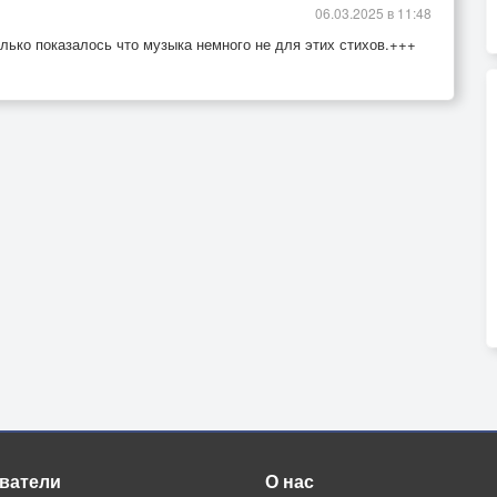
06.03.2025 в 11:48
лько показалось что музыка немного не для этих стихов.+++
ватели
О нас