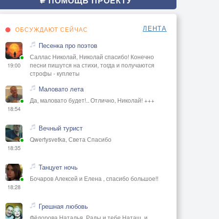
ПОМОЩЬ ПРОЕКТУ
ЛЕНТА
ОБСУЖДАЮТ СЕЙЧАС
Песенка про поэтов
Саллас Николай, Николай спасибо! Конечно
песни пишутся на стихи, тогда и получаются
19:00
строфы - куплеты
Маловато лета
Да, маловато будет!.. Отлично, Николай! +++
18:54
Вечный турист
Qwertysvetka, Света Спасибо
18:35
Танцует ночь
Бочаров Алексей и Елена , спасибо большое!!
18:28
Грешная любовь
Фёдорова Наталья, Рады и тебе Наташ, и