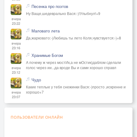
Песенка про поэтов
Ну Ваще,шедеврально Вася:-)!Улыбнул!+9
вчера
23:22
Маловато лета
Да,жарковато:-)Любишь ты лето Коля,чувствуется:-)+8
вчера
23:16
Хранимые Богом
А почему ж через мостИк,а не мОстик)даблом сделали
голос через ии...да вроде Вы и сами хорошо справл
вчера
23:12
Чудо
Какие теплые у тебя снежинки Вася:-)просто ,искренне и
хорошо+7
вчера
23:07
ПОЛЬЗОВАТЕЛИ ОНЛАЙН