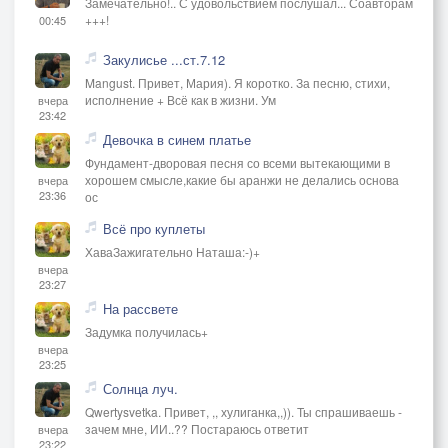
Замечательно!.. С удовольствием послушал... Соавторам
+++!
00:45
Закулисье ...ст.7.12
Mangust. Привет, Мария). Я коротко. За песню, стихи,
исполнение + Всё как в жизни. Ум
вчера
23:42
Девочка в синем платье
Фундамент-дворовая песня со всеми вытекающими в
хорошем смысле,какие бы аранжи не делались основа
вчера
23:36
ос
Всё про куплеты
ХаваЗажигательно Наташа:-)+
вчера
23:27
На рассвете
Задумка получилась+
вчера
23:25
Солнца луч.
Qwertysvetka. Привет, ,, хулиганка,,)). Ты спрашиваешь -
зачем мне, ИИ..?? Постараюсь ответит
вчера
23:22