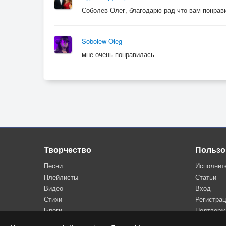
Соболев Олег, благодарю рад что вам понрав
Sobolew Oleg
мне очень понравилась
Творчество
Пользо
Песни
Исполнит
Плейлисты
Статьи
Видео
Вход
Стихи
Регистра
Блоги
Подтверж