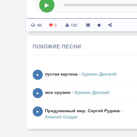
▶
66
2
125
ПОХОЖИЕ ПЕСНИ
пустая картина
-
Куракин Дмитрий
▶
мое оружие
-
Куракин Дмитрий
▶
Придуманный мир. Сергей Руднев
-
▶
Алексей Осидак