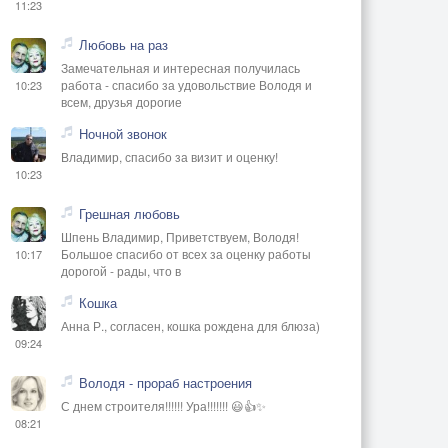
11:23
Любовь на раз
Замечательная и интересная получилась
работа - спасибо за удовольствие Володя и
10:23
всем, друзья дорогие
Ночной звонок
Владимир, спасибо за визит и оценку!
10:23
Грешная любовь
Шпень Владимир, Приветствуем, Володя!
Большое спасибо от всех за оценку работы
10:17
дорогой - рады, что в
Кошка
Анна Р., согласен, кошка рождена для блюза)
09:24
Володя - прораб настроения
С днем строителя!!!!!! Ура!!!!!!! 😃👍✨
08:21