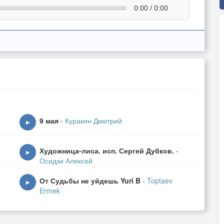
0:00 / 0:00
9 мая
-
Куракин Дмитрий
▶
Художница-лиса. исп. Сергей Дубков.
-
▶
Осидак Алексей
От Судьбы не уйдешь Yuri B
-
Toptaev
▶
Ermek