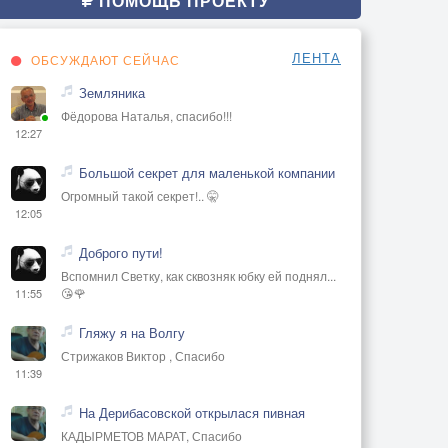
ПОМОЩЬ ПРОЕКТУ
ЛЕНТА
ОБСУЖДАЮТ СЕЙЧАС
Земляника
Фёдорова Наталья, спасибо!!!
12:27
Большой секрет для маленькой компании
Огромный такой секрет!.. 🤫
12:05
Доброго пути!
Вспомнил Светку, как сквозняк юбку ей поднял...
😘🌹
11:55
Гляжу я на Волгу
Стрижаков Виктор , Спасибо
11:39
На Дерибасовской открылася пивная
КАДЫРМЕТОВ МАРАТ, Спасибо