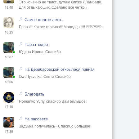
Это конечно не твист, думаю ближе к Ламбаде.
Для отдыхающих. Сделано всё чётко +
18:40
Самое долгое лето...
Браво!!! Как же красиво!!! Молодцы!!!!! 👋👋👋👋✨
18:25
Пара гнедых
Юдина Ирина, Спасибо
18:07
На Дерибасовской открылася пивная
Qwertysvetka, Света Спасибо
18:06
Благодать
Romanko Yuriy, спасибо Вам большое!
17:40
На рассвете
Задумка получилась+ Спасибо большое!
17:39