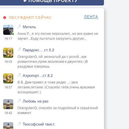
ПОМОЩЬ ПРОЕКТУ
ЛЕНТА
ОБСУЖДАЮТ СЕЙЧАС
Метель
Анна Р., я эту песню перезалил...но все равно не
звучит...Буду пытаться загрузить другую...
19:17
Парадокс... ст.5.2
OrangutanG, ой ,мохнатый да с розой...как
романтично,прям эксклюзив в джунглях:-)В
19:03
раздумья говоришь
Аэропорт...ст.8.2
В В, Дим привет,я тоже редко ...:-)все
летаем,летаем:-)Спасибо тебе,очень красивая
18:57
ассоциация!;-)
Любовь на раз
OrangutanG, спасибо за подробный и серьёзный
коммент
18:42
Теософский твист.