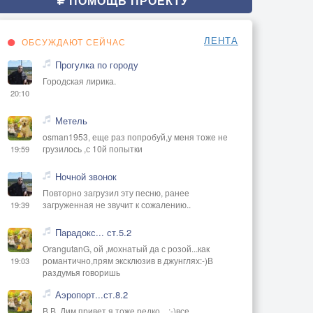
ПОМОЩЬ ПРОЕКТУ
ЛЕНТА
ОБСУЖДАЮТ СЕЙЧАС
Прогулка по городу
Городская лирика.
20:10
Метель
osman1953, еще раз попробуй,у меня тоже не
грузилось ,с 10й попытки
19:59
Ночной звонок
Повторно загрузил эту песню, ранее
загруженная не звучит к сожалению..
19:39
Парадокс... ст.5.2
OrangutanG, ой ,мохнатый да с розой...как
романтично,прям эксклюзив в джунглях:-)В
19:03
раздумья говоришь
Аэропорт...ст.8.2
В В, Дим привет,я тоже редко ...:-)все