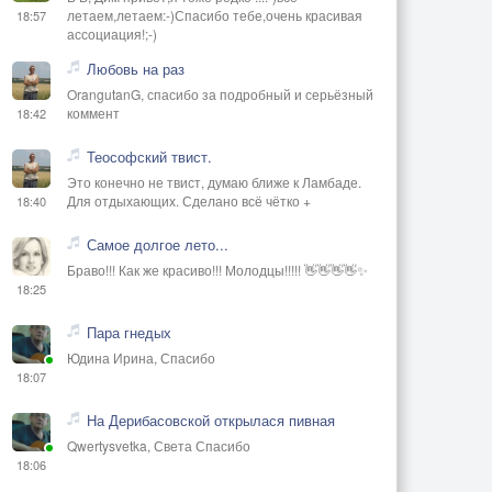
летаем,летаем:-)Спасибо тебе,очень красивая
18:57
ассоциация!;-)
Любовь на раз
OrangutanG, спасибо за подробный и серьёзный
коммент
18:42
Теософский твист.
Это конечно не твист, думаю ближе к Ламбаде.
Для отдыхающих. Сделано всё чётко +
18:40
Самое долгое лето...
Браво!!! Как же красиво!!! Молодцы!!!!! 👋👋👋👋✨
18:25
Пара гнедых
Юдина Ирина, Спасибо
18:07
На Дерибасовской открылася пивная
Qwertysvetka, Света Спасибо
18:06