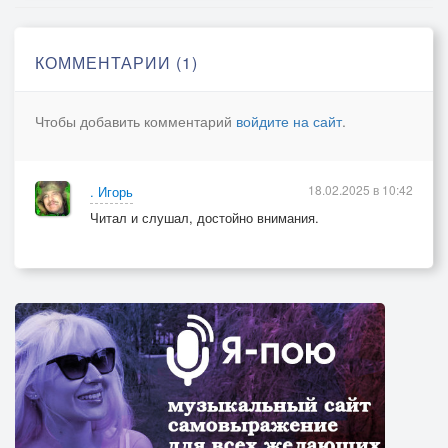
Павших нашей страны
Кагда же настанет мир на земле,
КОММЕНТАРИИ (1)
Где Войнов не будет, не будет смертей.
Кагда же ты ангел на землю прийдешь
Чтобы добавить комментарий
войдите на сайт
.
С покойствие наши сердца принесешь
18.02.2025 в 10:42
. Игорь
Читал и слушал, достойно внимания.