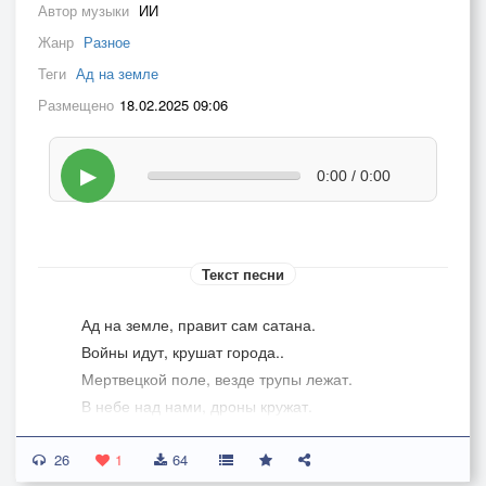
Автор музыки
ИИ
Жанр
Разное
Теги
Ад на земле
Размещено
18.02.2025 09:06
▶
0:00 / 0:00
Текст песни
Ад на земле, правит сам сатана.
Войны идут, крушат города..
Мертвецкой поле, везде трупы лежат.
В небе над нами, дроны кружат.
26
Кагда же настанет мир на земле,
1
64