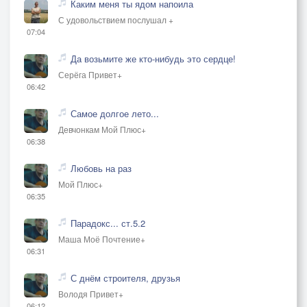
Каким меня ты ядом напоила
С удовольствием послушал +
07:04
Да возьмите же кто-нибудь это сердце!
Серёга Привет+
06:42
Самое долгое лето...
Девчонкам Мой Плюс+
06:38
Любовь на раз
Мой Плюс+
06:35
Парадокс... ст.5.2
Маша Моё Почтение+
06:31
С днём строителя, друзья
Володя Привет+
06:12