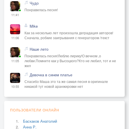
Чудо
Понравилась песня!
11:41
Mike
Как за несколько лет произошла деградация авторов!
Сначала, робкие заигрывания с генератором /текст
11:06
Наше лето
Понравилась песня!Люблю лирику!О вечном ,о
любви.Помните как у Высоцкого?Кто не любил, тот и не
11:05
жил
Девочка в синем платье
Спасибо Маша это та же самая песня в оригинале
никакой тут новой аранжировки нет
10:55
ПОЛЬЗОВАТЕЛИ ОНЛАЙН
Баскаков Анатолий
Анна Р.