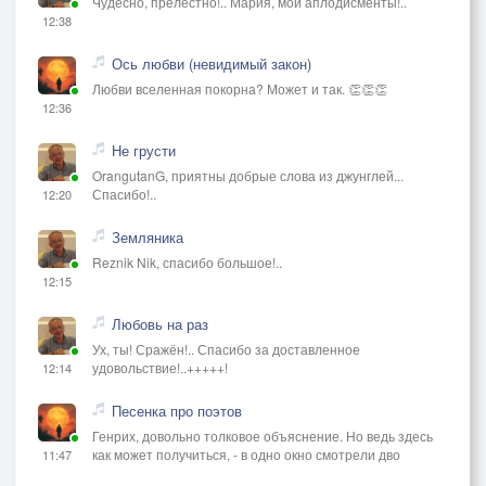
Чудесно, прелестно!.. Мария, мои аплодисменты!..
12:38
Ось любви (невидимый закон)
Любви вселенная покорна? Может и так. 👏👏👏
12:36
Не грусти
OrangutanG, приятны добрые слова из джунглей...
Спасибо!..
12:20
Земляника
Reznik Nik, спасибо большое!..
12:15
Любовь на раз
Ух, ты! Сражён!.. Спасибо за доставленное
удовольствие!..+++++!
12:14
Песенка про поэтов
Генрих, довольно толковое объяснение. Но ведь здесь
как может получиться, - в одно окно смотрели дво
11:47