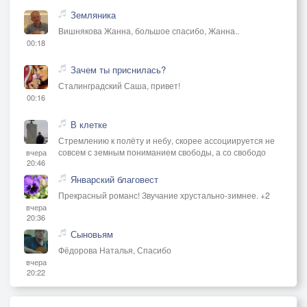
Земляника
Вишнякова Жанна, большое спасибо, Жанна..
00:18
Зачем ты приснилась?
Сталинградский Саша, привет!
00:16
В клетке
Стремлению к полёту и небу, скорее ассоциируется не
совсем с земным пониманием свободы, а со свободо
вчера
20:46
Январский благовест
Прекрасный романс! Звучание хрустально-зимнее. +2
вчера
20:36
Сыновьям
Фёдорова Наталья, Спасибо
вчера
20:22