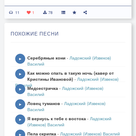
И повисли дожди, косые дожди,
11
Серебристые паутинки…
1
78
Задаю я себе вопрос,
ПОХОЖИЕ ПЕСНИ
И сама на него отвечаю:
«Почему для меня круглый год - Новый год?
-В эту ночь мы с тобой повстречались!»
Серебряные кони
-
Ладожский (Извеков)
▶
Василий
И весенних сосулек ряд
Как можно спать в такую ночь (кавер от
Новогодним искрится светом,
▶
Кристины Ивановой)
-
Ладожский (Извеков)
Как гирлянды на небе, звёзды горят
Василий
Медсестричка
-
Ладожский (Извеков)
Ночью темною знойным летом!
▶
Василий
Ловец туманов
-
Ладожский (Извеков)
Задаю я себе вопрос,
▶
Василий
И сама на него отвечаю:
Я вернусь к тебе с востока
-
Ладожский
«Почему для меня круглый год - Новый год?
▶
(Извеков) Василий
-В эту ночь мы с тобой повстречались!»
Пела скрипка
-
Ладожский (Извеков) Василий
▶