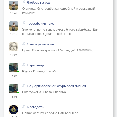
Любовь на раз
OrangutanG, спасибо за подробный и серьёзный
коммент
18:42
Теософский твист.
Это конечно не твист, думаю ближе к Ламбаде. Для
отдыхающих. Сделано всё чётко +
18:40
Самое долгое лето...
Браво!!! Как же красиво!!! Молодцы!!!!! 👋👋👋👋✨
18:25
Пара гнедых
Юдина Ирина, Спасибо
18:07
На Дерибасовской открылася пивная
Qwertysvetka, Света Спасибо
18:06
Благодать
Romanko Yuriy, спасибо Вам большое!