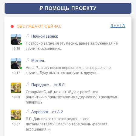
ПОМОЩЬ ПРОЕКТУ
ЛЕНТА
ОБСУЖДАЮТ СЕЙЧАС
Ночной звонок
Повторно загрузил эту песню, ранее загруженная не
звучит к сожалению..
19:39
Метель
Анна Р., я эту песню перезалил...но все равно не
звучит...Буду пытаться загрузить другую...
19:17
Парадокс... ст.5.2
OrangutanG, ой ,мохнатый да с розой...как
романтично,прям эксклюзив в джунглях:-)В раздумья
19:03
говоришь
Аэропорт...ст.8.2
В В, Дим привет,я тоже редко ...:-)все
летаем,летаем:-)Спасибо тебе,очень красивая
18:57
ассоциация!;-)