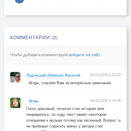
Закружит метель хоровод-
Дед Мороз, серпантин, подарки,
Бой курантов - ну вот, наступил Новый год-
Фейерверком свиданий ярких!
КОММЕНТАРИИ (2)
Задаю я себе вопрос,
И сама на него отвечаю:
Чтобы добавить комментарий
войдите на сайт
.
«Почему для меня круглый год - Новый год?
-В эту ночь мы с тобой повстречались!»
04.03.2025 в 12:29
Ладожский (Извеков) Василий
. Игорь, спасибо Вам за интересные замечания.
08.02.2025 в 18:08
. Игорь
Голос красивый, почитал стих историю мне
понравилось, по ходу текст имеет некоторое
отношение к музыке потому как песенный. Вопрос: а
не пробовал спросить минус у автора стих