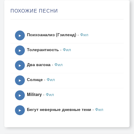
ПОХОЖИЕ ПЕСНИ
Психоанализ (Гзиленд)
-
Фил
▶
Толерантность
-
Фил
▶
Два вагона
-
Фил
▶
Солнце
-
Фил
▶
Military
-
Фил
▶
Бегут неверные дневные тени
-
Фил
▶