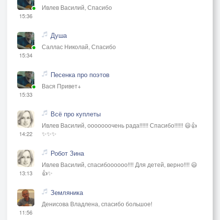
Ивлев Василий, Спасибо
15:36
Душа
Саллас Николай, Спасибо
15:34
Песенка про поэтов
Вася Привет+
15:33
Всё про куплеты
Ивлев Василий, ооооооочень рада!!!!!! Спасибо!!!!!! 😃👍
✨✨✨
14:22
Робот Зина
Ивлев Василий, спасибоооооо!!!! Для детей, верно!!!! 😃
👍✨
13:13
Земляника
Денисова Владлена, спасибо большое!
11:56