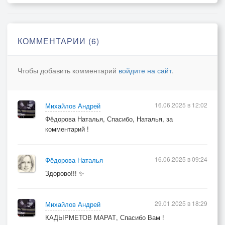
Не щадит меня зимняя ночь,
Насылая тревожную дрёму.
КОММЕНТАРИИ (6)
Ветер с гиком срывается прочь,
И опять возвращается к дому...
Чтобы добавить комментарий
войдите на сайт
.
Я не сплю... Хоть бы утро скорей!..
А пурга, будто некуда деться,
16.06.2025 в 12:02
Михайлов Андрей
Всё шумит и стучит у дверей,
Фёдорова Наталья, Спасибо, Наталья, за
Словно просит пустить обогреться...
комментарий !
Всё шумит и стучит у дверей -
16.06.2025 в 09:24
Фёдорова Наталья
Она просит пустить обогреться...
Здорово!!! ✨
29.01.2025 в 18:29
Михайлов Андрей
КАДЫРМЕТОВ МАРАТ, Спасибо Вам !