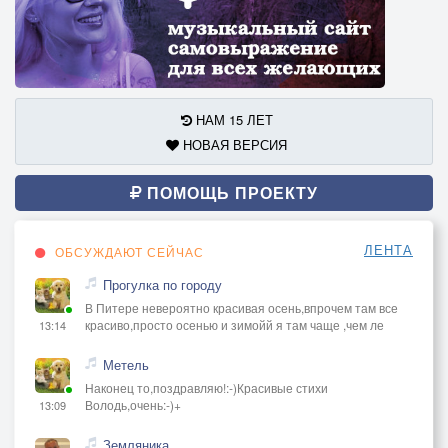
НАМ 15 ЛЕТ
НОВАЯ ВЕРСИЯ
ПОМОЩЬ ПРОЕКТУ
ЛЕНТА
ОБСУЖДАЮТ СЕЙЧАС
Прогулка по городу
В Питере невероятно красивая осень,впрочем там все
красиво,просто осенью и зимойй я там чаще ,чем ле
13:14
Метель
Наконец то,поздравляю!:-)Красивые стихи
Володь,очень:-)+
13:09
Земляника