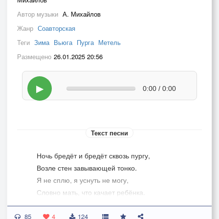
Автор музыки
А. Михайлов
Жанр
Соавторская
Теги
Зима
Вьюга
Пурга
Метель
Размещено
26.01.2025 20:56
▶
0:00 / 0:00
Текст песни
Ночь бредёт и бредёт сквозь пургу,
Возле стен завывающей тонко.
Я не сплю, я уснуть не могу,
Словно мать, что качает ребёнка.
85
Как тисками сдавило в висках,
4
124