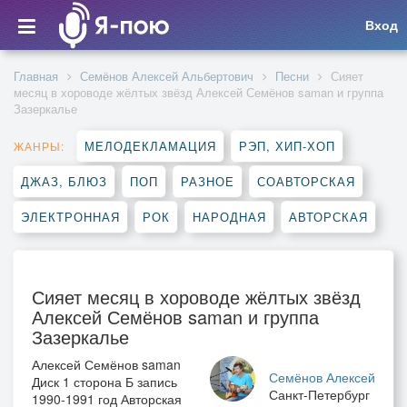
Вход
Главная
Семёнов Алексей Альбертович
Песни
Сияет
месяц в хороводе жёлтых звёзд Алексей Семёнов saman и группа
Зазеркалье
МЕЛОДЕКЛАМАЦИЯ
РЭП, ХИП-ХОП
ЖАНРЫ:
ДЖАЗ, БЛЮЗ
ПОП
РАЗНОЕ
СОАВТОРСКАЯ
ЭЛЕКТРОННАЯ
РОК
НАРОДНАЯ
АВТОРСКАЯ
Сияет месяц в хороводе жёлтых звёзд
Алексей Семёнов saman и группа
Зазеркалье
Алексей Семёнов saman
Семёнов Алексей
Диск 1 сторона Б запись
Санкт-Петербург
1990-1991 год Авторская