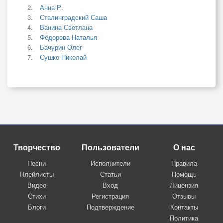
Анна Р.
Сталинградский Саша
Ванина Светлана
Фёдорова Наталья
Бачурин Олег
Сушко Николай
Творчество
Пользователи
О нас
Песни
Исполнители
Правила
Плейлисты
Статьи
Помощь
Видео
Вход
Лицензия
Стихи
Регистрация
Отзывы
Блоги
Подтверждение
Контакты
Политика