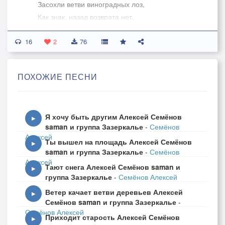
Засохли ветви виноградных лоз,
Как знак, назад возврата нет.
16
В тиши ночной, в прохладе сумрачных алей,
2
76
Один иду я по дорожке из песка.
Над головой венец, из золотых ветвей,
ПОХОЖИЕ ПЕСНИ
А сердце голубое, словно небеса.
И ветер, обдувая бледное лицо,
Я хочу быть другим Алексей Семёнов
Смеётся мне в глаза,
▶
saman и группа Зазеркалье
-
Семёнов
И щурясь в даль, надев мечты кольцо,
Алексей
Ты вышел на площадь Алексей Семёнов
Я слышу, чьи-то голоса.
▶
saman и группа Зазеркалье
-
Семёнов
Алексей
Тают снега Алексей Семёнов saman и
Куда зовут они меня, зачем?
▶
группа Зазеркалье
-
Семёнов Алексей
Не знаю, но иду на их я зов.
Ветер качает ветви деревьев Алексей
Не знаю, сколько мне ещё идти,
▶
Семёнов saman и группа Зазеркалье
-
Но я дойду, дойду наверняка.
Семёнов Алексей
Приходит старость Алексей Семёнов
▶