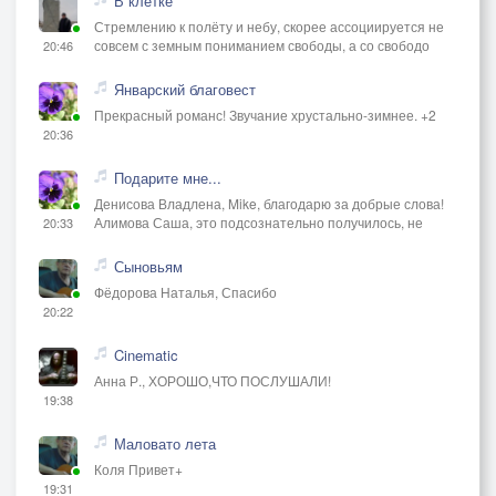
В клетке
Стремлению к полёту и небу, скорее ассоциируется не
совсем с земным пониманием свободы, а со свободо
20:46
Январский благовест
Прекрасный романс! Звучание хрустально-зимнее. +2
20:36
Подарите мне...
Денисова Владлена, Mike, благодарю за добрые слова!
Алимова Саша, это подсознательно получилось, не
20:33
Сыновьям
Фёдорова Наталья, Спасибо
20:22
Cinematic
Анна Р., ХОРОШО,ЧТО ПОСЛУШАЛИ!
19:38
Маловато лета
Коля Привет+
19:31