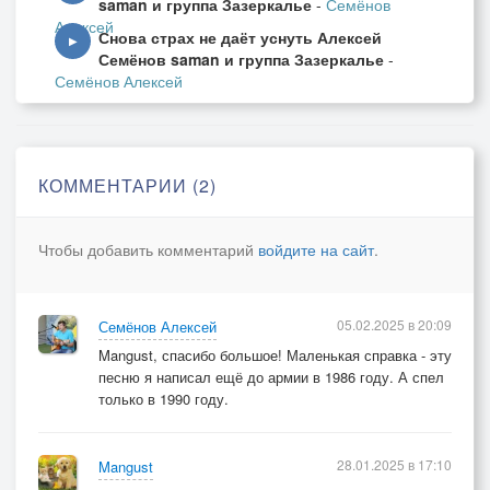
saman и группа Зазеркалье
-
Семёнов
В тиши ночной, в прохладе сумрачных алей,
Алексей
Снова страх не даёт уснуть Алексей
Один иду я по дорожке из песка.
▶
Семёнов saman и группа Зазеркалье
-
Над головой венец, из золотых ветвей,
Семёнов Алексей
Иду, куда зовут, чьи-то голоса!
КОММЕНТАРИИ (2)
Чтобы добавить комментарий
войдите на сайт
.
05.02.2025 в 20:09
Семёнов Алексей
Mangust, спасибо большое! Маленькая справка - эту
песню я написал ещё до армии в 1986 году. А спел
только в 1990 году.
28.01.2025 в 17:10
Mangust