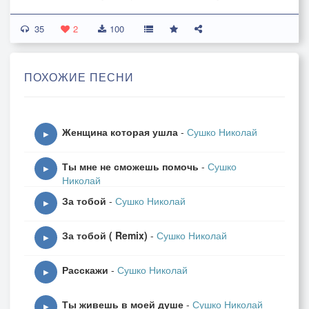
так серьезно устал , объясни когда я опоздал ,
35
почему, не провожать не встречать у подъезда,
2
100
больше мне это не интересно прости, но ты снова
все звонишь ему
ПОХОЖИЕ ПЕСНИ
2. Дождь капает снова с утра, нам расставаться
пора, я не хочу больше так, сны снова всегда о
тебе, я за все благодарен судьбе, утешаю тебя как
Женщина которая ушла
-
Сушко Николай
дурак
▶
Ты мне не сможешь помочь
-
Сушко
▶
Николай
За тобой
-
Сушко Николай
▶
За тобой ( Remix)
-
Сушко Николай
▶
Расскажи
-
Сушко Николай
▶
Ты живешь в моей душе
-
Сушко Николай
▶