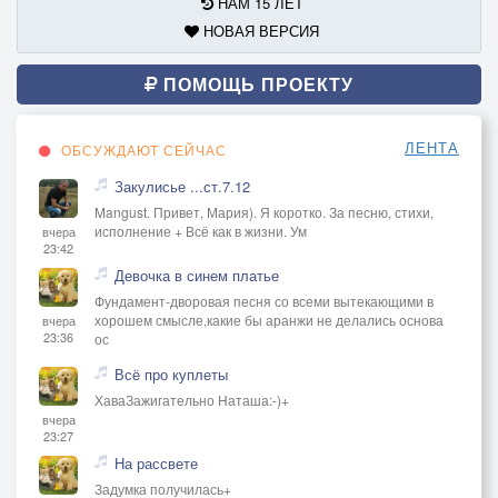
НАМ 15 ЛЕТ
НОВАЯ ВЕРСИЯ
ПОМОЩЬ ПРОЕКТУ
ЛЕНТА
ОБСУЖДАЮТ СЕЙЧАС
Закулисье ...ст.7.12
Mangust. Привет, Мария). Я коротко. За песню, стихи,
исполнение + Всё как в жизни. Ум
вчера
23:42
Девочка в синем платье
Фундамент-дворовая песня со всеми вытекающими в
хорошем смысле,какие бы аранжи не делались основа
вчера
23:36
ос
Всё про куплеты
ХаваЗажигательно Наташа:-)+
вчера
23:27
На рассвете
Задумка получилась+