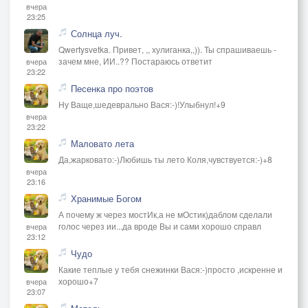
вчера
23:25
Солнца луч.
Qwertysvetka. Привет, ,, хулиганка,,)). Ты спрашиваешь -
зачем мне, ИИ..?? Постараюсь ответит
вчера
23:22
Песенка про поэтов
Ну Ваще,шедеврально Вася:-)!Улыбнул!+9
вчера
23:22
Маловато лета
Да,жарковато:-)Любишь ты лето Коля,чувствуется:-)+8
вчера
23:16
Хранимые Богом
А почему ж через мостИк,а не мОстик)даблом сделали
голос через ии...да вроде Вы и сами хорошо справл
вчера
23:12
Чудо
Какие теплые у тебя снежинки Вася:-)просто ,искренне и
хорошо+7
вчера
23:07