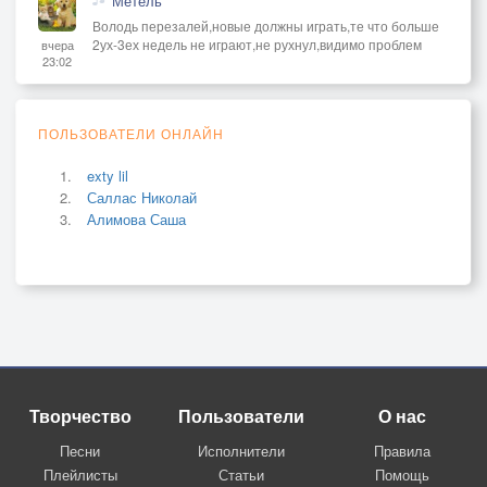
Метель
Володь перезалей,новые должны играть,те что больше
2ух-3ех недель не играют,не рухнул,видимо проблем
вчера
23:02
ПОЛЬЗОВАТЕЛИ ОНЛАЙН
exty lil
Саллас Николай
Алимова Саша
Творчество
Пользователи
О нас
Песни
Исполнители
Правила
Плейлисты
Статьи
Помощь