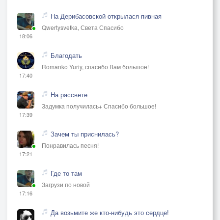
На Дерибасовской открылася пивная
Qwertysvetka, Света Спасибо
18:06
Благодать
Romanko Yuriy, спасибо Вам большое!
17:40
На рассвете
Задумка получилась+ Спасибо большое!
17:39
Зачем ты приснилась?
Понравилась песня!
17:21
Где то там
Загрузи по новой
17:16
Да возьмите же кто-нибудь это сердце!