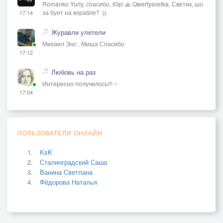
Romanko Yuriy, спасибо, Юр! 🙏 Qwertysvetka, Светик, шо
за бунт на корабле? :))
17:14
Журавли улетели
Михаил Энс , Миша Спасибо
17:12
Любовь на раз
Интересно получилось!!! ✨
17:04
ПОЛЬЗОВАТЕЛИ ОНЛАЙН
KsK
Сталинградский Саша
Ванина Светлана
Фёдорова Наталья