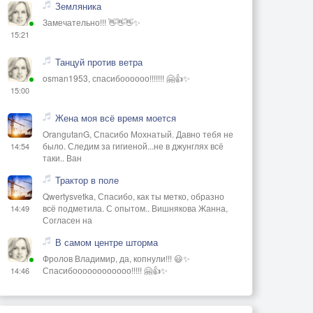
Земляника
Замечательно!!! 👋👋👋✨
15:21
Танцуй против ветра
osman1953, спасибоооооо!!!!!!! 🤗👍✨
15:00
Жена моя всё время моется
OrangutanG, Спасибо Мохнатый. Давно тебя не
было. Следим за гигиеной...не в джунглях всё
14:54
таки.. Ван
Трактор в поле
Qwertysvetka, Спасибо, как ты метко, образно
всё подметила. С опытом.. Вишнякова Жанна,
14:49
Согласен на
В самом центре шторма
Фролов Владимир, да, копнули!!! 😃✨
Спасибоооооооооооо!!!!! 🤗👍✨
14:46