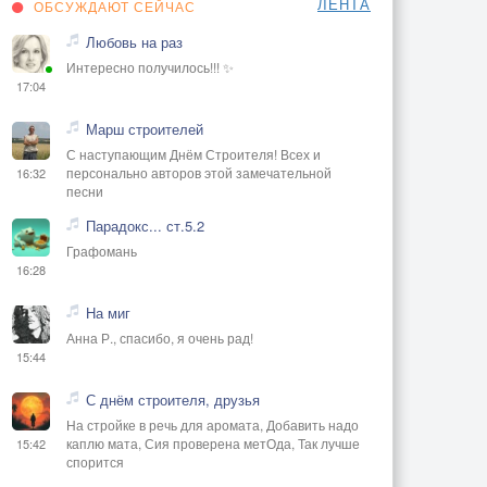
ЛЕНТА
ОБСУЖДАЮТ СЕЙЧАС
Любовь на раз
Интересно получилось!!! ✨
17:04
Марш строителей
С наступающим Днём Строителя! Всех и
персонально авторов этой замечательной
16:32
песни
Парадокс... ст.5.2
Графомань
16:28
На миг
Анна Р., спасибо, я очень рад!
15:44
С днём строителя, друзья
На стройке в речь для аромата, Добавить надо
каплю мата, Сия проверена метОда, Так лучше
15:42
спорится