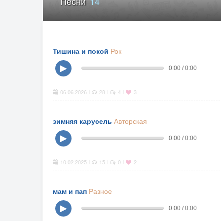
Песни
14
Тишина и покой
Рок
▶
0:00 / 0:00
06.06.2026
28
4
3
|
|
|
зимняя карусель
Авторская
▶
0:00 / 0:00
10.02.2025
15
0
2
|
|
|
мам и пап
Разное
▶
0:00 / 0:00