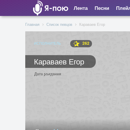
Лента
Песни
Плей
Главная
Список певцов
Караваев Егор
262
ИСПОЛНИТЕЛЬ
Караваев Егор
Дата рождения