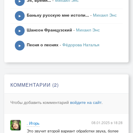
Эх, время...
-
Михаил Энс
▶
Баньку русскую мне истопи...
-
Михаил Энс
▶
Шансон Французский
-
Михаил Энс
▶
Песня о песнях
-
Фёдорова Наталья
▶
КОММЕНТАРИИ (2)
Чтобы добавить комментарий
войдите на сайт
.
08.01.2025 в 18:28
. Игорь
Это звучит второй вариант обработки звука, более