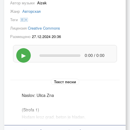
Автор музыки
Aizek
Жанр
Авторская
Теги
🇧🇦
Лицензия
Creative Commons
Размещено
27.12.2024 20:36
▶
0:00 / 0:00
Текст песни
Naslov: Ulica Zna
(Strofa 1)
Hodam kroz grad, beton je hladan,
Svaka zgrada priča, svaka noć je mračna.