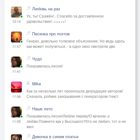
Каждый дом рассказывает, каждая ночь мрачная.
Любовь на раз
На углу улицы слышны разговоры,
Ух, ты! Сражён!.. Спасибо за доставленное
Молодые мечтатели здесь быстро падают вниз.
удовольствие!..+++++!
12:14
Песенка про поэтов
Деньги на столе, но душа пуста,
Генрих, довольно толковое объяснение. Но ведь здесь
Эта жизнь не фильм, здесь нет саундтрека.
как может получиться, - в одно окно смотрели дво
11:47
Каждая ошибка стоит дорого, правила жесткие,
Брат, учись выживать, пока не упал в первый раз.
Чудо
Понравилась песня!
11:41
(Припев)
Улица знает всё, что ты скрываешь в себе,
Mike
Здесь нет секретов, брат, она видит всё.
Как за несколько лет произошла деградация авторов!
Сначала, робкие заигрывания с генератором /текст
11:06
Твой путь — твой, но иногда он ломает,
Если ты не силён, улица тебя догоняет.
Наше лето
Понравилась песня!Люблю лирику!О вечном ,о
(Куплет 2)
любви.Помните как у Высоцкого?Кто не любил, тот и не
11:05
жил
Взгляд из окна, снова одна и та же сцена,
Двое ругаются перед белым BMW.
Девочка в синем платье