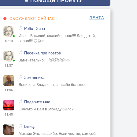
ПОМОЩЬ ПРОЕКТУ
ЛЕНТА
ОБСУЖДАЮТ СЕЙЧАС
Робот Зина
Ивлев Василий, спасибоооооо!!!! Для детей,
верно!!!! 😃👍✨
13:13
Песенка про поэтов
Замечательно!!!!! 👋👋👋👋✨✨
11:57
Земляника
Денисова Владлена, спасибо большое!
11:56
Подарите мне...
Сколько ж Вам в блокаду было?
11:40
Блиц.
Михаил Энс , спасибо. Если честно, сам себя