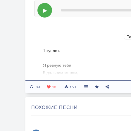
▶
Те
1 куплет.
Я ревную тебя
К дальним морям,
К облакам и ближним звездам.
89
На аллеях к стройным тополям
13
150
И в саду к прекрасным розам
Я ревную потому
ПОХОЖИЕ ПЕСНИ
Что люблю тебя безумно
Я люблю тебя, и живу
Тобою живу, ведь все это