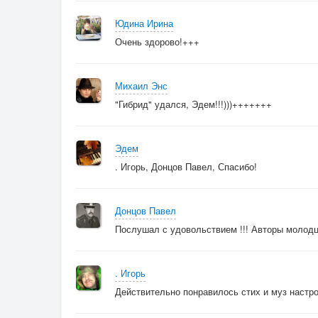
К незнакомым вовсе лицам.
Я ревную, потому,
Юдина Ирина
Что себя уже не представляю
Очень здорово!+++
Без тебя, без любви
Твоей любви - ведь все это
Михаил Энс
"Гибрид" удался, Эдем!!!)))+++++++
Припев:
Ты-
Мое солнце в небе синем, а в ночи
Эдем
Мой сладкий сон
. Игорь, Донцов Павел, Спасибо!
Про теплое ласковое лето, я знаю,
что
Донцов Павел
Ты моя и я тобою одержим
Послушал с удовольствием !!! Авторы молодцы
Мой сладкий сон
И явь в этом мире - ты.
Ты.
. Игорь
Лишь ты!
Действительно понравилось стих и муз настро