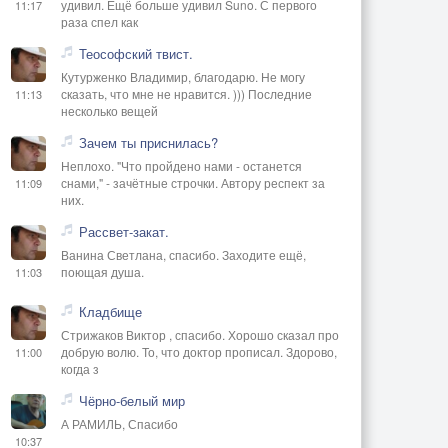
удивил. Ещё больше удивил Suno. С первого
11:17
раза спел как
Теософский твист.
Кутурженко Владимир, благодарю. Не могу
сказать, что мне не нравится. ))) Последние
11:13
несколько вещей
Зачем ты приснилась?
Неплохо. "Что пройдено нами - останется
снами," - зачётные строчки. Автору респект за
11:09
них.
Рассвет-закат.
Ванина Светлана, спасибо. Заходите ещё,
поющая душа.
11:03
Кладбище
Стрижаков Виктор , спасибо. Хорошо сказал про
добрую волю. То, что доктор прописал. Здорово,
11:00
когда з
Чёрно-белый мир
А РАМИЛЬ, Спасибо
10:37