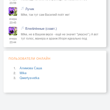
23:59
Лучик
Mike, так тут сам Василий поёт же!
вчера
23:45
Влюблённые (соавт.)
Mike, не в Вашем вкусе - ещё не значит "ужасно".) А вот
тут голос, манера и аранж Игоря идеально под
вчера
23:44
ПОЛЬЗОВАТЕЛИ ОНЛАЙН
Алимова Саша
Mike
Qwertysvetka