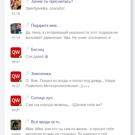
Зачем ты приснилась?
Qwertysvetka, спасибо!
01:19
Подарите мне...
Да, Анна, в сегодняшней реальности этот подарок не
вызывает удивления. Увы. Не знаю: осознанно, и
01:14
Беглец
Спи давай 😁
00:41
Земляника
О.. Вов.. Пошел по ягоды и попал под дождь... Наше.
Помолого-Метеорологическое...))+++
00:27
Солнца луч.
Сам так хорошо можешь... 🤔Зачем тебе ии?
00:21
Всё вроде есть.
Mike. Mike, или кто ты там по жизни - я просил тебя
незаходи ко мне на страницу. Ты накатил и теб
вчера