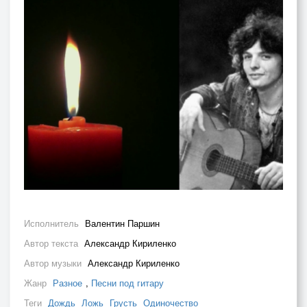
Исполнитель
Валентин Паршин
Автор текста
Александр Кириленко
Автор музыки
Александр Кириленко
Жанр
Разное
,
Песни под гитару
Теги
Дождь
Ложь
Грусть
Одиночество