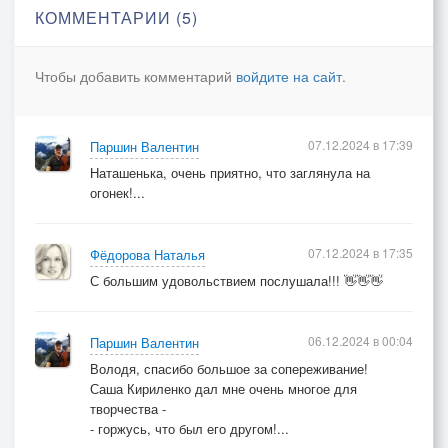
А в зимний снег не надо спать
КОММЕНТАРИИ (5)
Вот пройдет тогда, снова будет дождь
Дождь весенний льет
Чтобы добавить комментарий
войдите на сайт
.
Весенний дождь, ты чего-то ждешь
Даже летний дождь не промочит ложь
07.12.2024 в 17:39
Паршин Валентин
Но ты торопишься опять
Наташенька, очень приятно, что заглянула на
Чего-то ждать, зачем-то лгать
огонек!...
И не пытаешься понять
Что это дождь, не более, чем дождь
07.12.2024 в 17:35
Фёдорова Наталья
Снег не более, чем снег
С большим удовольствием послушала!!! 👋👋👋
Что ж, когда чего-то ждешь
Ложь не более, чем грех
Дождь не более, чем дождь
06.12.2024 в 00:04
Паршин Валентин
Снег не более, чем снег
Володя, спасибо большое за сопереживание!
Что ж когда чего-то ждешь
Саша Кириленко дал мне очень многое для
Ложь не более, чем грех
творчества -
- горжусь, что был его другом!...