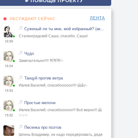
ПОМОЩЬ ПРОЕКТУ
ЛЕНТА
ОБСУЖДАЮТ СЕЙЧАС
Суженый ли ты мне, мой избранный? (акустика)
Сталинградский Саша, спасибо, Саша!
16:59
Чудо
Замечательно!!!!! 👋👋👋✨
16:04
Танцуй против ветра
Ивлев Василий, спасибоооооо!!!! 🤗👍✨
15:53
Простые мелочи
Ивлев Василий, спасибоооооо!!! Всё верно!!! 🤗
✨✨✨
15:52
Песенка про поэтов
Шпень Владимир, не надо передёргивать, дядя