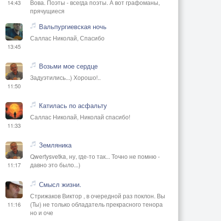
Вова. Поэты - всегда поэты. А вот графоманы,
14:43
прячущиеся
Вальпургиевская ночь
Саллас Николай, Спасибо
13:45
Возьми мое сердце
Задуэтились...) Хорошо!..
11:50
Катилась по асфальту
Саллас Николай, Николай спасибо!
11:33
Земляника
Qwertysvetka, ну, где-то так... Точно не помню -
давно это было...)
11:17
Смысл жизни.
Стрижаков Виктор , в очередной раз поклон. Вы
(Ты) не только обладатель прекрасного тенора
11:16
но и оче