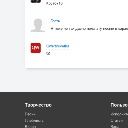
Круто+10
Гость
Я тоже не так давно пела эту песню в кара
Qwertysvetka
🤡
Творчество
Пользо
Песни
Исполнит
Плейлисты
Статьи
Видео
Вход