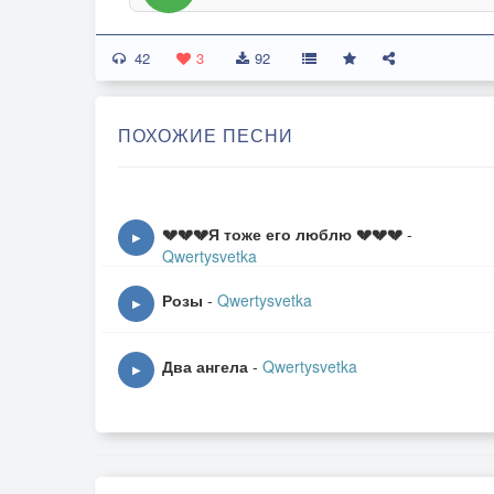
42
3
92
ПОХОЖИЕ ПЕСНИ
💔💔💔Я тоже его люблю 💔💔💔
-
▶
Qwertysvetka
Розы
-
Qwertysvetka
▶
Два ангела
-
Qwertysvetka
▶