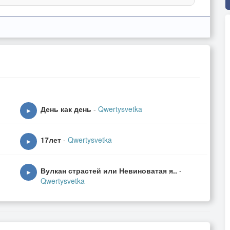
День как день
-
Qwertysvetka
▶
17лет
-
Qwertysvetka
▶
Вулкан страстей или Невиноватая я..
-
▶
Qwertysvetka