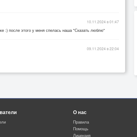
10.11.2024 в 01:47
оке :) после этого у меня спелась наша "Сказать люблю"
09.11.2024 в 22:04
ватели
О нас
ели
Правила
Помощь
Лицензия