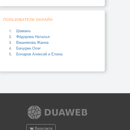
ПОЛЬЗОВАТЕЛИ ОНЛАЙН
Шаманъ
Фёдорова Наталья
Вишнякова Жанна
Бачурин Олег
Бочаров Алексей и Елена
Вконтакте