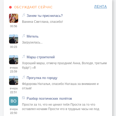
ЛЕНТА
ОБСУЖДАЮТ СЕЙЧАС
Зачем ты приснилась?
Ванина Светлана, спасибо!
00:56
Метель
Загрузилась...
00:23
Марш строителей
Хороший марш, отмечу праздник! Анна, Володя, третьим
буду! ) +8
вчера
23:59
Прогулка по городу
Фёдорова Наталья, спасибо Наташа за внимание и
отзыв!
вчера
22:51
Разбор поэтических полётов
Прости за то, что не ценил тебя Прости за то что
оставлял ночами Прости что в трудные часы не под
вчера
22:50