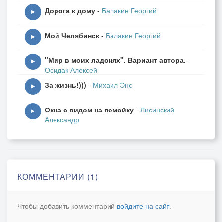
Дорога к дому
-
Балакин Георгий
▶
Для чего мы все живем на свете ?
Мой Челябинск
-
Балакин Георгий
Что нас манит в край, где родились?
▶
Чтоб увидеть солнце на рассвете
"Мир в моих ладонях". Вариант автора.
-
В мачтах сосен голубую высь
▶
Осидак Алексей
За жизнь!)))
-
Михаил Энс
Пусть бегут года лихою колесницей
▶
Жизнь прожить – не поле перейти
Окна с видом на помойку
-
Лисинский
Здесь однажды мне пришлось родиться
▶
Александр
Здесь однажды я б хотел уйти
Забьется сердце чаще и сильнее
Завидев только крыши сонных дач
Ты для меня всех ближе и роднее
КОММЕНТАРИИ (1)
Станция с названием “Кисегач”.
Чтобы добавить комментарий
войдите на сайт
.