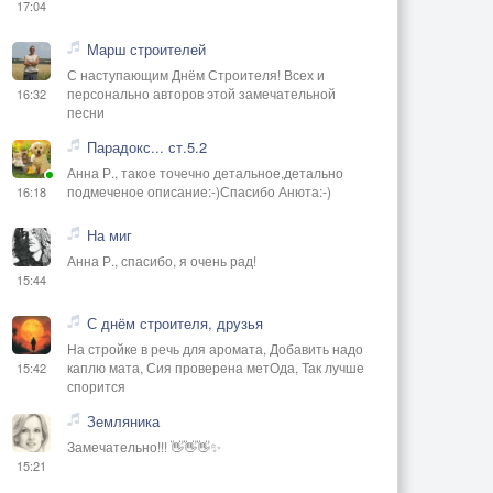
17:04
Марш строителей
С наступающим Днём Строителя! Всех и
персонально авторов этой замечательной
16:32
песни
Парадокс... ст.5.2
Анна Р., такое точечно детальное,детально
подмеченое описание:-)Спасибо Анюта:-)
16:18
На миг
Анна Р., спасибо, я очень рад!
15:44
С днём строителя, друзья
На стройке в речь для аромата, Добавить надо
каплю мата, Сия проверена метОда, Так лучше
15:42
спорится
Земляника
Замечательно!!! 👋👋👋✨
15:21