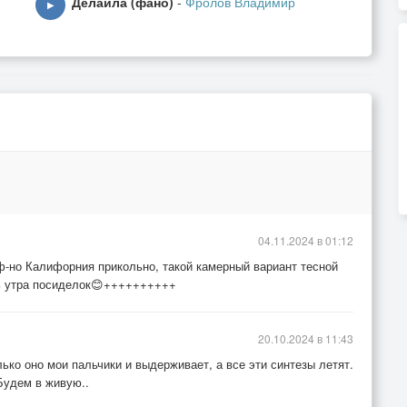
Делайла (фано)
-
Фролов Владимир
▶
агнит,
прожить,
быть.
о»,
04.11.2024 в 01:12
ф-но Калифорния прикольно, такой камерный вариант тесной
5ть утра посиделок😊++++++++++
20.10.2024 в 11:43
ько оно мои пальчики и выдерживает, а все эти синтезы летят.
Будем в живую..