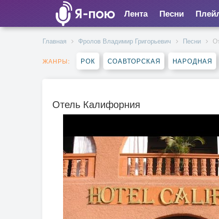
Лента
Песни
Плей
Главная
Фролов Владимир Григорьевич
Песни
О
РОК
СОАВТОРСКАЯ
НАРОДНАЯ
ЖАНРЫ:
Отель Калифорния