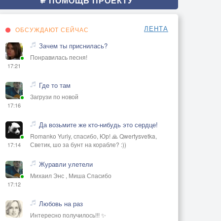
ПОМОЩЬ ПРОЕКТУ
ЛЕНТА
ОБСУЖДАЮТ СЕЙЧАС
Зачем ты приснилась?
Понравилась песня!
17:21
Где то там
Загрузи по новой
17:16
Да возьмите же кто-нибудь это сердце!
Romanko Yuriy, спасибо, Юр! 🙏 Qwertysvetka,
Светик, шо за бунт на корабле? :))
17:14
Журавли улетели
Михаил Энс , Миша Спасибо
17:12
Любовь на раз
Интересно получилось!!! ✨