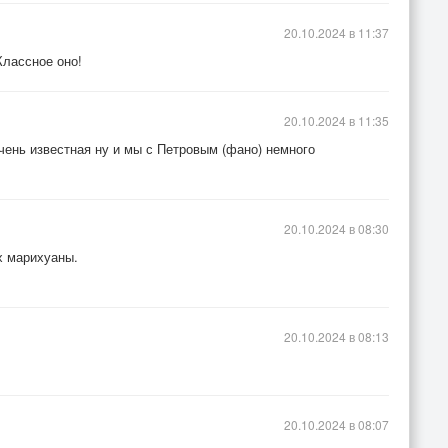
20.10.2024 в 11:37
Классное оно!
как в раю»
ть,
20.10.2024 в 11:35
бить,
чень известная ну и мы с Петровым (фано) немного
я у нас в крови,
20.10.2024 в 08:30
 уже не уйти»,
х марихуаны.
20.10.2024 в 08:13
1
20.10.2024 в 08:07