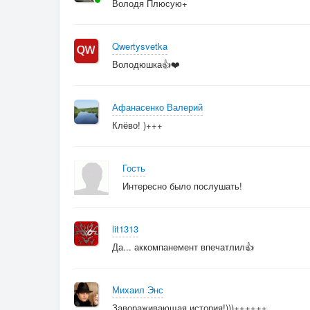
Володя Плюсую+
Qwertysvetka
Володюшка👍❤️
Афанасенко Валерий
Клёво! )+++
Гость
Интересно было послушать!
lit1313
Да... аккомпанемент впечатлил👍
Михаил Энс
Завораживающая история!)))++++++