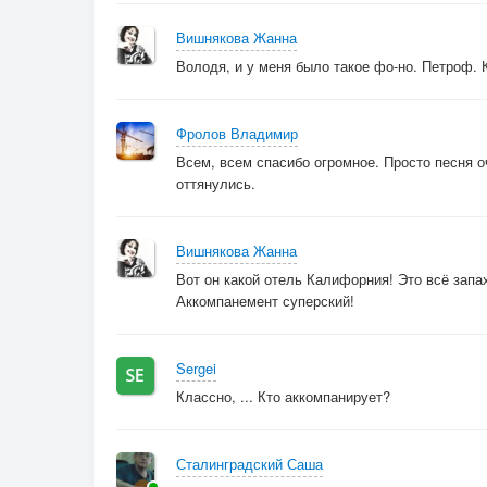
Найдёшь у нас заботу,
Вишнякова Жанна
Потолок зеркальный, шампанское во льду,
Володя, и у меня было такое фо-но. Петроф. 
«Мы по согласию здесь, говорит она, живём 
И в обеденном зале, все собрались пить, кути
Фролов Владимир
Ножи врезаются в яства, а тварь не в силах у
Всем, всем спасибо огромное. Просто песня о
оттянулись.
Последнее что лишь помню, бегу на выход я,
Найти дорогу должен, туда, где был я вчера,
«Расслабься, портье промолвил, наслаждатьс
Вишнякова Жанна
Делай check out когда захочешь, но из Отеля
Вот он какой отель Калифорния! Это всё запа
Аккомпанемент суперский!
© Copyright: Влад Форест, 2024
Sergei
Свидетельство о публикации №12410140503
Классно, ... Кто аккомпанирует?
Сталинградский Саша