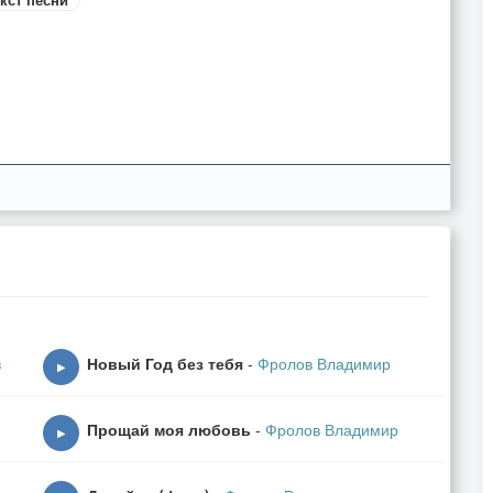
привал,
в
Новый Год без тебя
-
Фролов Владимир
▶
Прощай моя любовь
-
Фролов Владимир
▶