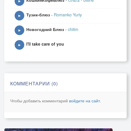
КошкинКофеБлюз
-
Ольга - oliline
▶
Тузик-блюз
-
Romanko Yuriy
▶
Новогодний Блюз
-
chilim
▶
I'll take care of you
▶
КОММЕНТАРИИ (0)
Чтобы добавить комментарий
войдите на сайт
.