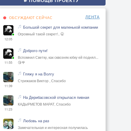
ПОМОЩЬ ПРОЕКТУ
ЛЕНТА
ОБСУЖДАЮТ СЕЙЧАС
Большой секрет для маленькой компании
Огромный такой секрет!.. 🤫
12:05
Доброго пути!
Вспомнил Светку, как сквозняк юбку ей поднял...
😘🌹
11:55
Гляжу я на Волгу
Стрижаков Виктор , Спасибо
11:39
На Дерибасовской открылася пивная
КАДЫРМЕТОВ МАРАТ, Спасибо
11:23
Любовь на раз
Замечательная и интересная получилась