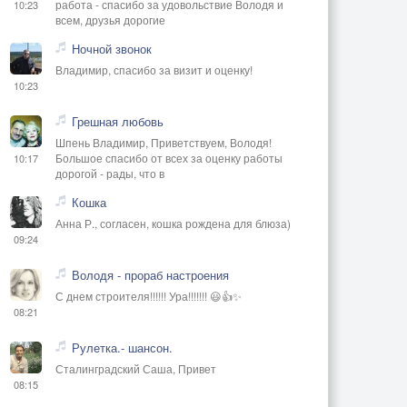
работа - спасибо за удовольствие Володя и
10:23
всем, друзья дорогие
Ночной звонок
Владимир, спасибо за визит и оценку!
10:23
Грешная любовь
Шпень Владимир, Приветствуем, Володя!
Большое спасибо от всех за оценку работы
10:17
дорогой - рады, что в
Кошка
Анна Р., согласен, кошка рождена для блюза)
09:24
Володя - прораб настроения
С днем строителя!!!!!! Ура!!!!!!! 😃👍✨
08:21
Рулетка.- шансон.
Сталинградский Саша, Привет
08:15