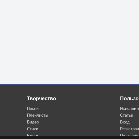
Творчество
Пользо
Песни
Исполнит
Плейлисты
Статьи
Видео
Вход
Стихи
Регистра
Блоги
Подтверж