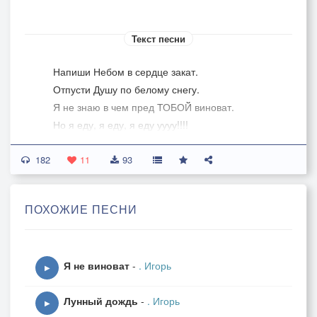
Текст песни
Напиши Небом в сердце закат.
Отпусти Душу по белому снегу.
Я не знаю в чем пред ТОБОЙ виноват.
Но я еду, я еду, я еду уууу!!!!
(2)
182
По заснеженной сердца Земле.
11
93
По разбитой в кровь болью кручине.
По чужой, не родной стороне.
ПОХОЖИЕ ПЕСНИ
Не обжитой, не милой, не миииилой!
(3)
Покажи в мыслях светлую Даль.
Я не виноват
-
. Игорь
Чтоб от слез моё сердце остыло.
▶
Улетела прочь грусти вуаль.
Лунный дождь
-
. Игорь
И вновь сердце ожило, ожило ооо!!
▶