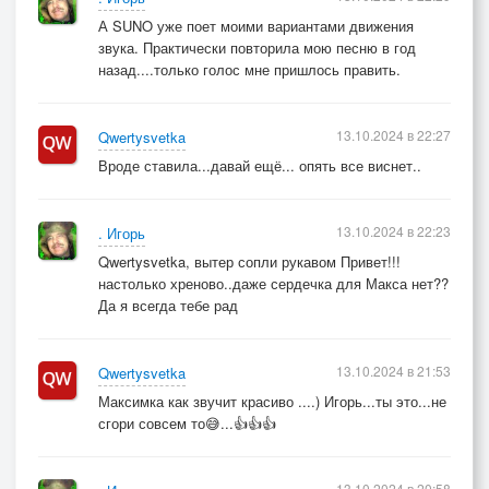
А SUNO уже поет моими вариантами движения
звука. Практически повторила мою песню в год
назад....только голос мне пришлось править.
13.10.2024 в 22:27
Qwertysvetka
Вроде ставила...давай ещё... опять все виснет..
13.10.2024 в 22:23
. Игорь
Qwertysvetka, вытер сопли рукавом Привет!!!
настолько хреново..даже сердечка для Макса нет??
Да я всегда тебе рад
13.10.2024 в 21:53
Qwertysvetka
Максимка как звучит красиво ....) Игорь...ты это...не
сгори совсем то😅...👍👍👍
13.10.2024 в 20:58