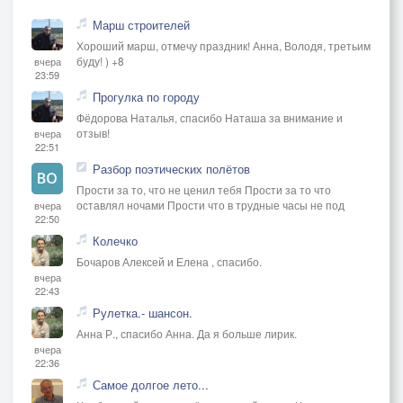
Марш строителей
Хороший марш, отмечу праздник! Анна, Володя, третьим
буду! ) +8
вчера
23:59
Прогулка по городу
Фёдорова Наталья, спасибо Наташа за внимание и
отзыв!
вчера
22:51
Разбор поэтических полётов
Прости за то, что не ценил тебя Прости за то что
оставлял ночами Прости что в трудные часы не под
вчера
22:50
Колечко
Бочаров Алексей и Елена , спасибо.
вчера
22:43
Рулетка.- шансон.
Анна Р., спасибо Анна. Да я больше лирик.
вчера
22:36
Самое долгое лето...