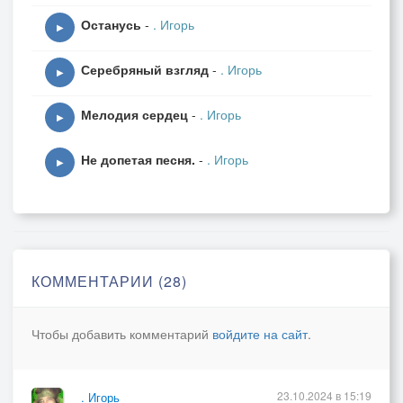
(4)
Останусь
-
. Игорь
Ты мне с сердца слез иней убрал!
▶
Крыльев небес Надежду расправил.
Серебряный взгляд
-
. Игорь
Прошлых болей костёр раскидав.
▶
Мою Душу исправил! Исправил!
Мелодия сердец
-
. Игорь
▶
Не допетая песня.
-
. Игорь
▶
КОММЕНТАРИИ (28)
Чтобы добавить комментарий
войдите на сайт
.
23.10.2024 в 15:19
. Игорь