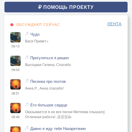
ПОМОЩЬ ПРОЕКТУ
ЛЕНТА
ОБСУЖДАЮТ СЕЙЧАС
Чудо
Вася Привет+
09:13
Прогуляться я решил
Высоцкая Галина, Спасибо
09:03
Песенка про поэтов
Анна Р., Анна спасибо!
08:51
Его большое сердце
Оказывается я не все песни Митяева слышал((
Отличная работа! ,👏👏👏👍
08:49
Давно я жду тебя Назаретянин