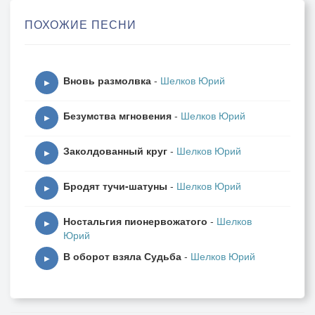
Здесь загадка под кровом фаты
ПОХОЖИЕ ПЕСНИ
И финал увлекательной сказки.
И аллеи, и память о лете
Вновь размолвка
-
Шелков Юрий
Заметает пожухлой листвой.
▶
Не спеша, по-хозяйски зимой
Безумства мгновения
-
Шелков Юрий
Летаргии готовятся сети.
▶
Заколдованный круг
-
Шелков Юрий
▶
Бродят тучи-шатуны
-
Шелков Юрий
▶
Ностальгия пионервожатого
-
Шелков
▶
Юрий
В оборот взяла Судьба
-
Шелков Юрий
▶