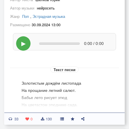
Автор музыки
нейросеть
Жанр
Поп
,
Эстрадная музыка
Размещено
30.09.2024 13:00
▶
0:00 / 0:00
Текст песни
Золотистым дождём листопада
На прощание летний салют.
Бабье лето рисует этюд
На цветастом этюднике сада.
33
Увядания яркие краски
0
130
Источают печаль красоты.