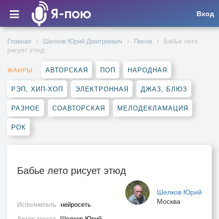
Вход
Главная
Шелков Юрий Дмитриевич
Песни
Бабье лето
рисует этюд
АВТОРСКАЯ
ПОП
НАРОДНАЯ
ЖАНРЫ:
РЭП, ХИП-ХОП
ЭЛЕКТРОННАЯ
ДЖАЗ, БЛЮЗ
РАЗНОЕ
СОАВТОРСКАЯ
МЕЛОДЕКЛАМАЦИЯ
РОК
Бабье лето рисует этюд
Шелков Юрий
Москва
Исполнитель
нейросеть
Автор текста
Шелков Юрий