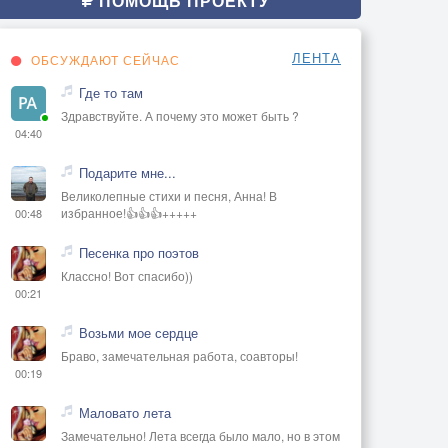
ПОМОЩЬ ПРОЕКТУ
ЛЕНТА
ОБСУЖДАЮТ СЕЙЧАС
Где то там
Здравствуйте. А почему это может быть ?
04:40
Подарите мне...
Великолепные стихи и песня, Анна! В
избранное!👍👍👍+++++
00:48
Песенка про поэтов
Классно! Вот спасибо))
00:21
Возьми мое сердце
Браво, замечательная работа, соавторы!
00:19
Маловато лета
Замечательно! Лета всегда было мало, но в этом