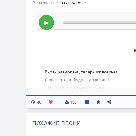
Размещено
29.09.2024 15:22
▶
Те
Вновь размолвка, теперь уж всерьез
И возврата не будет - довольно!
Нас сковал отчужденья мороз.
Я уйду, как бы ни было больно.
46
Я уйду, не склонив головы,
7
130
Не желая прощаний, прощений.
Мы теперь не на ТЫ, не на ВЫ,
ПОХОЖИЕ ПЕСНИ
Мы с тобою вне зоны общений.
Тропки наши судьба развела,