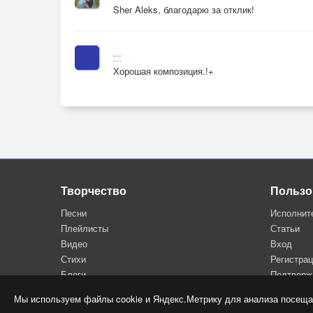
Sher Aleks, благодарю за отклик!
...
Хорошая композиция.!+
Творчество
Пользо
Песни
Исполнит
Плейлисты
Статьи
Видео
Вход
Стихи
Регистра
Блоги
Подтверж
Мы используем файлы cookie и Яндекс.Метрику для анализа посеща