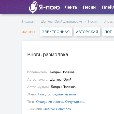
Лента
Песни
Плей
Главная
Шелков Юрий Дмитриевич
Песни
Вновь
ЭЛЕКТРОННАЯ
АВТОРСКАЯ
ПОП
ЖАНРЫ:
Вновь размолвка
Исполнитель
Богдан Поляков
Автор текста
Шелков Юрий
Автор музыки
Богдан Поляков
Жанр
Поп
,
Эстрадная музыка
Теги
Ожидание звонка. Отчуждение.
Лицензия
Creative Commons