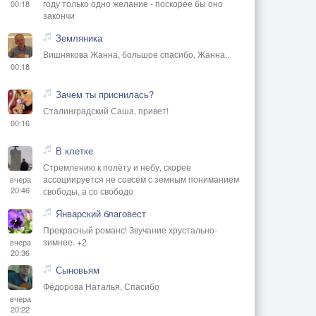
году только одно желание - поскорее бы оно
00:18
закончи
Земляника
Вишнякова Жанна, большое спасибо, Жанна..
00:18
Зачем ты приснилась?
Сталинградский Саша, привет!
00:16
В клетке
Стремлению к полёту и небу, скорее
ассоциируется не совсем с земным пониманием
вчера
20:46
свободы, а со свободо
Январский благовест
Прекрасный романс! Звучание хрустально-
зимнее. +2
вчера
20:36
Сыновьям
Фёдорова Наталья, Спасибо
вчера
20:22