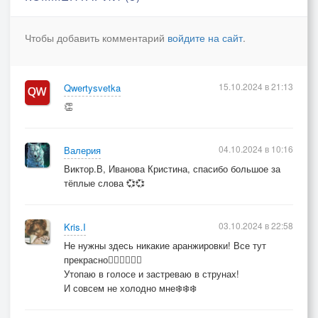
Зеленью скрыла край наш весна
Чтобы добавить комментарий
войдите на сайт
.
Только дым вьется с трубы
Дом наш теперь словно тюрьма
Не смог убежать ты от горькой судьбы
15.10.2024 в 21:13
Qwertysvetka
👏
Будешь лежать ты мирно
Голбец твой не покосится
Лежи, женишок, смирно
04.10.2024 в 10:16
Валерия
В земле, пока снег не сбросится
Виктор.В, Иванова Кристина, спасибо большое за
тёплые слова 💞💞
Chorus:
03.10.2024 в 22:58
Kris.I
А зимой, а студеной ты постучишь в мою дверь
Не нужны здесь никакие аранжировки! Все тут
Попросишься, ласково, в теплу мою постель
прекрасно❤️‍🔥❤️‍🔥❤️‍🔥
Только видно сквозь тьму, сквозь стекла, поверь
Утопаю в голосе и застреваю в струнах!
И совсем не холодно мне❄️❄️❄️
Бледный твой лик, смерти метель