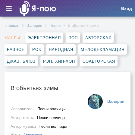
Вход
Главная
Валерия
Песни
В объятьях зимы
ЭЛЕКТРОННАЯ
ПОП
АВТОРСКАЯ
ЖАНРЫ:
РАЗНОЕ
РОК
НАРОДНАЯ
МЕЛОДЕКЛАМАЦИЯ
ДЖАЗ, БЛЮЗ
РЭП, ХИП-ХОП
СОАВТОРСКАЯ
В объятьях зимы
Валерия
Исполнитель
Песни волчицы
Автор текста
Песни волчицы
Автор музыки
Песни волчицы
Жанр
Авторская