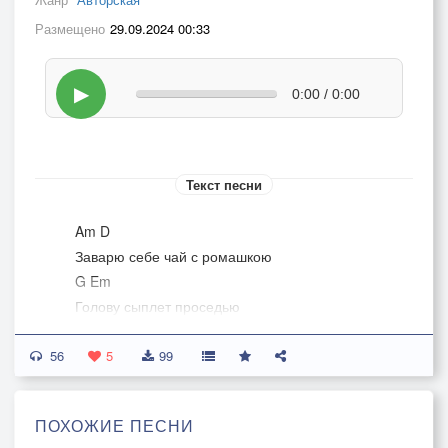
Размещено
29.09.2024 00:33
▶
0:00 / 0:00
Текст песни
Am D
Заварю себе чай с ромашкою
G Em
Голову сыплет проседью
Сердце стучит под рубашкою
56
Em
5
99
Слезы стекают россыпью
ПОХОЖИЕ ПЕСНИ
Am D