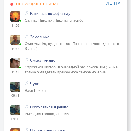
ЛЕНТА
ОБСУЖДАЮТ СЕЙЧАС
Катилась по асфальту
Саллас Николай, Николай спасибо!
11:33
Земляника
Qwertysvetka, ну, где-то так... Точно не помню - давно это
было...)
11:17
Смысл жизни.
Стрижаков Виктор , в очередной раз поклон. Вы (Ты) не
только обладатель прекрасного тенора но и оче
11:16
Чудо
Вася Привет+
09:13
Прогуляться я решил
Высоцкая Галина, Спасибо
09:03
Песенка про поэтов