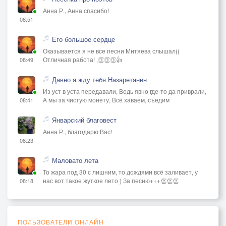
Анна Р., Анна спасибо!
08:51
Его большое сердце
Оказывается я не все песни Митяева слышал((
Отличная работа! ,👏👏👏👍
08:49
Давно я жду тебя Назаретянин
Из уст в уста передавали, Ведь явно где-то да приврали,
А мы за чистую монету, Всё хаваем, съедим
08:41
Январский благовест
Анна Р., благодарю Вас!
08:23
Маловато лета
То жара под 30 с лишним, то дождями всё заливает, у
нас вот такое жуткое лето ) За песню+++👏👏👏
08:18
ПОЛЬЗОВАТЕЛИ ОНЛАЙН