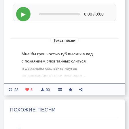
▶
0:00 / 0:00
Текст песни
Мне бы грешностью губ пылких в лад
с покаянием слов тайных слиться
и дыханьем скользить наугад
по дрожащим от неги ресницам…
23
Ты б склонился над шёлком волос,
5
90
аромат утончённый вдыхая,
в ниспадающем золоте кос
ПОХОЖИЕ ПЕСНИ
вновь купался, меня искушая…
вожделения б хмель собирал