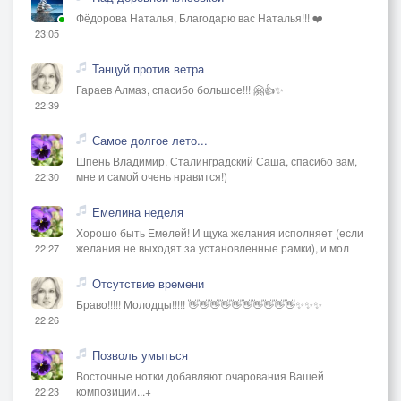
Фёдорова Наталья, Благодарю вас Наталья!!! ❤️
23:05
Танцуй против ветра
Гараев Алмаз, спасибо большое!!! 🤗👍✨
22:39
Самое долгое лето...
Шпень Владимир, Сталинградский Саша, спасибо вам,
мне и самой очень нравится!)
22:30
Емелина неделя
Хорошо быть Емелей! И щука желания исполняет (если
желания не выходят за установленные рамки), и мол
22:27
Отсутствие времени
Браво!!!!! Молодцы!!!!! 👋👋👋👋👋👋👋👋👋👋✨✨✨
22:26
Позволь умыться
Восточные нотки добавляют очарования Вашей
композиции...+
22:23