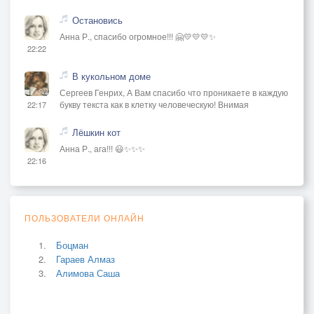
Остановись
Анна Р., спасибо огромное!!! 🤗💛💛💛✨
22:22
В кукольном доме
Сергеев Генрих, А Вам спасибо что проникаете в каждую
букву текста как в клетку человеческую! Внимая
22:17
Лёшкин кот
Анна Р., ага!!! 😃✨✨✨
22:16
ПОЛЬЗОВАТЕЛИ ОНЛАЙН
Боцман
Гараев Алмаз
Алимова Саша