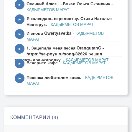
Осенний блюз... -Вокал Ольга Скрипник
-
в чудных ямочках щёк заалевших
▶
КАДЫРМЕТОВ МАРАТ
и под шёпот без сил засыпал,
Я календарь перелистну. Стихи Наталья
приникая душой изболевшей…
▶
Нестерук.
-
КАДЫРМЕТОВ МАРАТ
И снова Qwertysvetka
-
КАДЫРМЕТОВ
…………. Никому я тебя не отдам –
▶
МАРАТ
…………. ты оазис любви бесконечной…
1. Зацепила меня песня OrangutanG -
…………. и подобен застенчивым снам
▶
https://ya-poyu.ru/song/82626 решил
…………. с губ малинностью нежно-беспечной.
сделать аранжировку.
-
КАДЫРМЕТОВ МАРАТ
Вечернее кафе.
-
КАДЫРМЕТОВ МАРАТ
▶
Песенка любителям кофе.
-
КАДЫРМЕТОВ
▶
МАРАТ
КОММЕНТАРИИ (4)