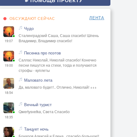
ПОМОЩЬ ПРОЕКТУ
ЛЕНТА
ОБСУЖДАЮТ СЕЙЧАС
Чудо
Сталинградский Саша, Саша спасибо! Шпень
Владимир, Владимир спасибо!
19:07
Песенка про поэтов
Саллас Николай, Николай спасибо! Конечно
песни пишутся на стихи, тогда и получаются
19:00
строфы - куплеты
Маловато лета
Да, маловато будет!.. Отлично, Николай! +++
18:54
Вечный турист
Qwertysvetka, Света Спасибо
18:35
Танцует ночь
Бочаров Алексей и Елена , спасибо большое!!