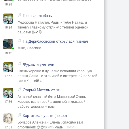
18:28
Грешная любовь
Фёдорова Наталья, Рады и тебе Наташ, и
твоему славному отклику с тёплой оценкой
18:24
работы! 👍💕👌
На Дерибасовской открылася пивная
Mike, Спасибо
18:12
Журавли улетели
Очень хорошо и душевно исполнил хорошую
песню Саша - с отличной и интересной работой
17:57
вас с Костей! +
Старый Мотель ст.12
Ах, какой славный блюз Машенька! Очень
хорошо всё в твоей душевной и красивой
17:36
работе, дорогая – нам
Картотека чувств (новое)
Бочаров Алексей и Елена , спасибо вам
огромное!!! 😍😍💛💛✨ Рады!!! ✨✨✨
17:31