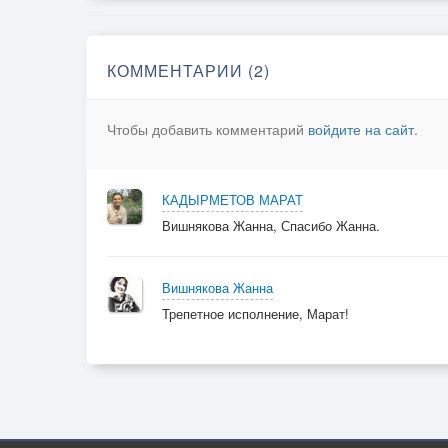
На добежал ещё за поворот,
На берегу под солнце не нагрелся,
Не перешёл с девчонкой речку вброд.
КОММЕНТАРИИ (2)
Меняет осень образ скоротечно,
Чтобы добавить комментарий
войдите на сайт
.
И станет мир прозрачней чем хрусталь.
И я опять в обман поверю вечный,
И мне уже былой красы не жаль.
КАДЫРМЕТОВ МАРАТ
Вишнякова Жанна, Спасибо Жанна.
Вишнякова Жанна
Трепетное исполнение, Марат!