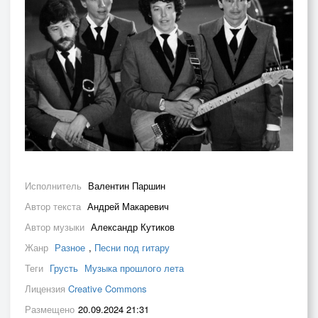
Исполнитель
Валентин Паршин
Автор текста
Андрей Макаревич
Автор музыки
Александр Кутиков
Жанр
Разное
,
Песни под гитару
Теги
Грусть
Музыка прошлого лета
Лицензия
Creative Commons
Размещено
20.09.2024 21:31