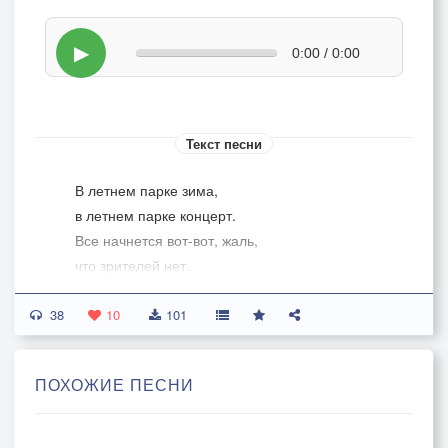
▶
0:00 / 0:00
Текст песни
В летнем парке зима,
в летнем парке концерт.
Все начнется вот-вот, жаль,
что зрителей нет.
И оркестр укрыт снегом,
38
словно вата - глухим снегом,
10
101
И соната слышна едва-едва.
ПОХОЖИЕ ПЕСНИ
Голос скрипки звенит,
как стекло о стекло.
И трубу не отнять от заснеженных