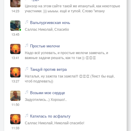
Цензор на этом сайте такой же ипанутый, как некоторые
участники. ))) ыыыы. ещё и тупой. Слово "ипану
14:23
Вальпургиевская ночь
Саллас Николай, Спасибо
13:45
Простые мелочи
Надо всё успевать, и простые мелочи замечать, и
важные задачи решать, как то так )) 👏👏👏
13:41
Танцуй против ветра
Наталья, ну зажгла так зажгла!!! 👏👏👏 (Текст бы ещё,
чтоб подпевать))
13:27
Возьми мое сердце
Задуэтились...) Хорошо!..
11:50
Катилась по асфальту
Саллас Николай, Николай спасибо!
11:33