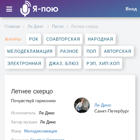
Вход
Главная
Ле Дино
Песни
Летнее скерцо
РОК
СОАВТОРСКАЯ
НАРОДНАЯ
ЖАНРЫ:
МЕЛОДЕКЛАМАЦИЯ
РАЗНОЕ
ПОП
АВТОРСКАЯ
ЭЛЕКТРОННАЯ
ДЖАЗ, БЛЮЗ
РЭП, ХИП-ХОП
Летнее скерцо
Почувствуй гармонию
Ле Дино
Санкт-Петербург
Исполнитель
Ле Дино
Автор музыки
Ле Дино
Жанр
Мелодекламация
Лицензия
Creative Commons