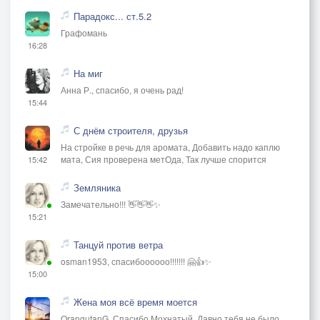
Парадокс... ст.5.2
Графомань
16:28
На миг
Анна Р., спасибо, я очень рад!
15:44
С днём строителя, друзья
На стройке в речь для аромата, Добавить надо каплю
мата, Сия проверена метОда, Так лучше спорится
15:42
Земляника
Замечательно!!! 👋👋👋✨
15:21
Танцуй против ветра
osman1953, спасибоооооо!!!!!!! 🤗👍✨
15:00
Жена моя всё время моется
OrangutanG, Спасибо Мохнатый. Давно тебя не было.