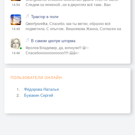
Следим за гигиеной...не в джунглях всё таки.. Ван
14:54
Трактор в поле
Qwertysvetka, Спасибо, как ты метко, образно всё
подметила. С опытом.. Вишнякова Жанна, Согласен на
14:49
В самом центре шторма
Фролов Владимир, да, копнули!!! 😃✨
Спасибоооооооооооо!!!!! 🤗👍✨
14:46
ПОЛЬЗОВАТЕЛИ ОНЛАЙН
Фёдорова Наталья
Бувакин Сергей