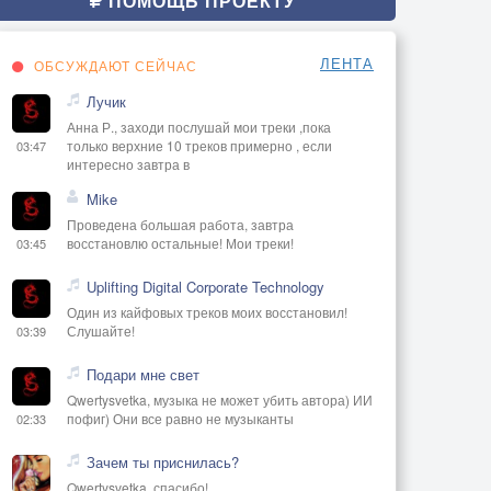
ПОМОЩЬ ПРОЕКТУ
ЛЕНТА
ОБСУЖДАЮТ СЕЙЧАС
Лучик
Анна Р., заходи послушай мои треки ,пока
только верхние 10 треков примерно , если
03:47
интересно завтра в
Mike
Проведена большая работа, завтра
восстановлю остальные! Мои треки!
03:45
Uplifting Digital Corporate Technology
Один из кайфовых треков моих восстановил!
Слушайте!
03:39
Подари мне свет
Qwertysvetka, музыка не может убить автора) ИИ
пофиг) Они все равно не музыканты
02:33
Зачем ты приснилась?
Qwertysvetka, спасибо!