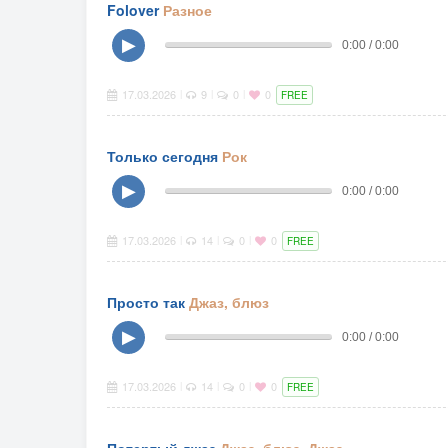
Folover
Разное
▶
0:00 / 0:00
17.03.2026
9
0
0
|
|
|
FREE
Только сегодня
Рок
▶
0:00 / 0:00
17.03.2026
14
0
0
|
|
|
FREE
Просто так
Джаз, блюз
▶
0:00 / 0:00
17.03.2026
14
0
0
|
|
|
FREE