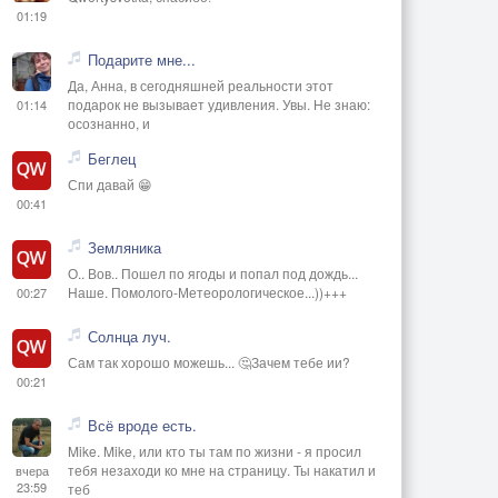
01:19
Подарите мне...
Да, Анна, в сегодняшней реальности этот
подарок не вызывает удивления. Увы. Не знаю:
01:14
осознанно, и
Беглец
Спи давай 😁
00:41
Земляника
О.. Вов.. Пошел по ягоды и попал под дождь...
Наше. Помолого-Метеорологическое...))+++
00:27
Солнца луч.
Сам так хорошо можешь... 🤔Зачем тебе ии?
00:21
Всё вроде есть.
Mike. Mike, или кто ты там по жизни - я просил
тебя незаходи ко мне на страницу. Ты накатил и
вчера
23:59
теб