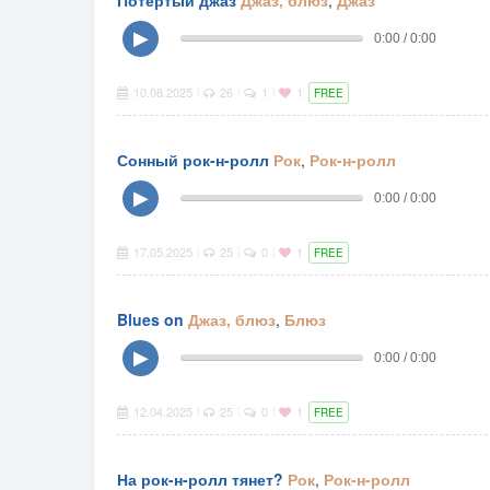
Потертый джаз
Джаз, блюз
,
Джаз
▶
0:00 / 0:00
10.08.2025
26
1
1
|
|
|
FREE
Сонный рок-н-ролл
Рок
,
Рок-н-ролл
▶
0:00 / 0:00
17.05.2025
25
0
1
|
|
|
FREE
Blues on
Джаз, блюз
,
Блюз
▶
0:00 / 0:00
12.04.2025
25
0
1
|
|
|
FREE
На рок-н-ролл тянет?
Рок
,
Рок-н-ролл