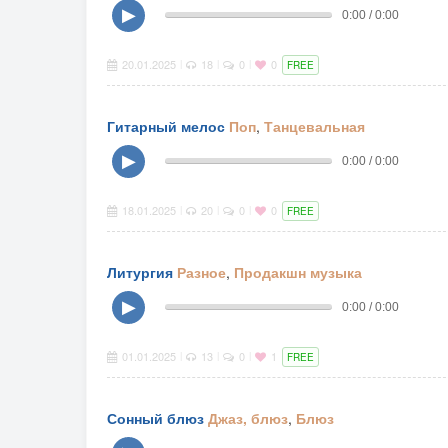
▶
0:00 / 0:00
20.01.2025
18
0
0
|
|
|
FREE
Гитарный мелос
Поп
,
Танцевальная
▶
0:00 / 0:00
18.01.2025
20
0
0
|
|
|
FREE
Литургия
Разное
,
Продакшн музыка
▶
0:00 / 0:00
01.01.2025
13
0
1
|
|
|
FREE
Сонный блюз
Джаз, блюз
,
Блюз