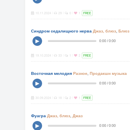
10.11.2024
29
0
1
|
|
|
FREE
Синдром седалищного нерва
Джаз, блюз
,
Блюз
▶
0:00 / 0:00
19.10.2024
33
1
2
|
|
|
FREE
Восточная мелодия
Разное
,
Продакшн музыка
▶
0:00 / 0:00
30.09.2024
18
2
1
|
|
|
FREE
Фуагра
Джаз, блюз
,
Джаз
▶
0:00 / 0:00