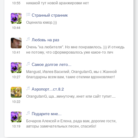
никакой тут новой аранжировки нет
10:55
Странный странник
Оценила юмор.)))
10:44
Любовь на раз
Очень "на любителя". Но мне понравилось. ))) И отнюдь
не потому, что сформировалось уже какое-то лич
10:41
Самое долгое лето...
Mangust, Ивлев Василий, OrangutanG, мы с Жанной
благодарны всем вам, такие отклики вдохновляют!
10:27
Аэропорт...ст.8.2
OrangutanG, ща...минуточку, инет или сайт тупит....
10:22
Подарите мне...
Бочаров Алексей и Елена, рада вам, дорогие гости,
авторы замечательных песен, спасибо!
10:19