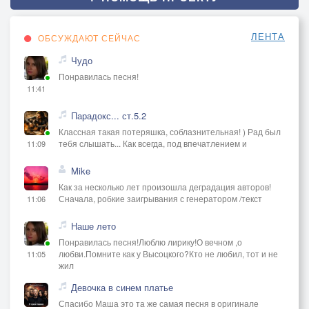
ЛЕНТА
ОБСУЖДАЮТ СЕЙЧАС
Чудо
Понравилась песня!
11:41
Парадокс... ст.5.2
Классная такая потеряшка, соблазнительная! ) Рад был
тебя слышать... Как всегда, под впечатлением и
11:09
Mike
Как за несколько лет произошла деградация авторов!
Сначала, робкие заигрывания с генератором /текст
11:06
Наше лето
Понравилась песня!Люблю лирику!О вечном ,о
любви.Помните как у Высоцкого?Кто не любил, тот и не
11:05
жил
Девочка в синем платье
Спасибо Маша это та же самая песня в оригинале